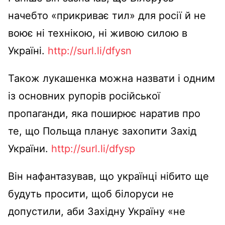
начебто «прикриває тил» для росії й не
воює ні технікою, ні живою силою в
Україні.
http://surl.li/dfysn
Також лукашенка можна назвати і одним
із основних рупорів російської
пропаганди, яка поширює наратив про
те, що Польща планує захопити Захід
України.
http://surl.li/dfysp
Він нафантазував, що українці нібито ще
будуть просити, щоб білоруси не
допустили, аби Західну Україну «не