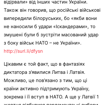
відірвали» від інших частин України.
Також він говорив, що російські військові
випередили білоруських, бо «якби вони
не наносили б удари «Іскандерами», то
змушені були б зустріти масований удар
з боку військ НАТО – не України».
http://surl.li/dfysn
Цікавим є той факт, що в фантазіях
диктатора з’явилися Литва і Латвія.
Можливо, це пов’язано з тим, що ці
країни активно підтримують Україну,
зокрема і її вступ в НАТО. А ще у Латвії 1
жовтня відбулися парламентські вибори.