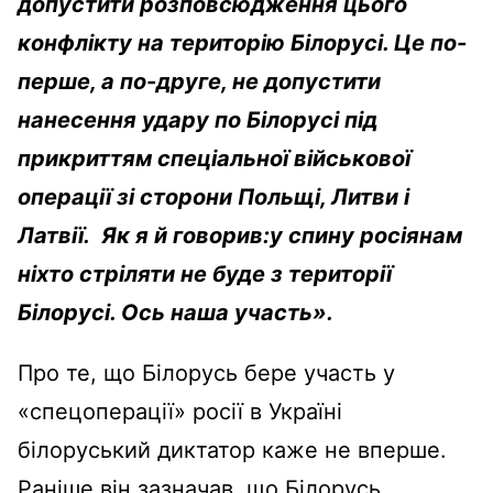
допустити розповсюдження цього
конфлікту на територію
Б
ілорусі. Це по-
перше, а по-друге, не допустити
нанесення удару по
Б
ілорусі під
прикриттям спеціальної військової
операції зі сторони Польщі, Литви і
Латвії. Як я й говорив:у спину росіянам
ніхто стріляти не буде з території
Б
ілорусі. Ось наша участь».
Про те, що Білорусь бере участь у
«спецоперації» росії в Україні
білоруський диктатор каже не вперше.
Раніше він зазначав, що Білорусь