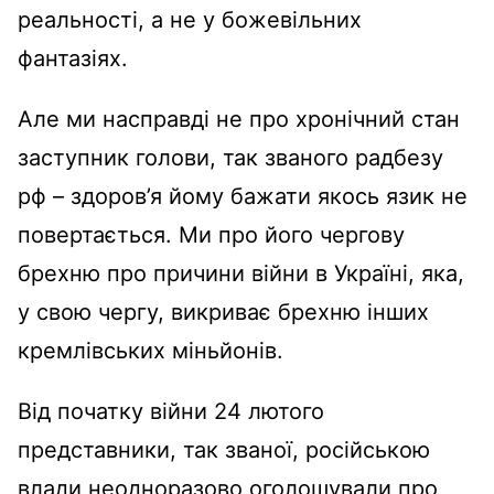
реальності, а не у божевільних
фантазіях.
Але ми насправді не про хронічний стан
заступник голови, так званого радбезу
рф – здоров’я йому бажати якось язик не
повертається. Ми про його чергову
брехню про причини війни в Україні, яка,
у свою чергу, викриває брехню інших
кремлівських міньйонів.
Від початку війни 24 лютого
представники, так званої, російською
влади неодноразово оголошували про