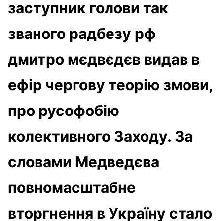
заступник голови так
званого радбезу рф
дмитро мєдвєдєв видав в
ефір чергову теорію змови,
про русофобію
колективного Заходу. За
словами Медведєва
повномасштабне
вторгнення в Україну стало