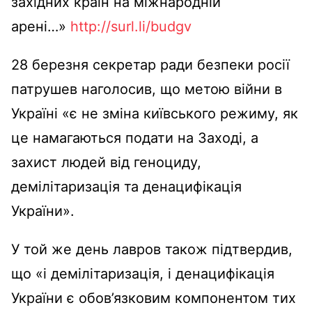
західних країн на міжнародній
арені…»
http://surl.li/budgv
28 березня секретар ради безпеки росії
патрушев наголосив, що метою війни в
Україні «є не зміна київського режиму, як
це намагаються подати на Заході, а
захист людей від геноциду,
демілітаризація та денацифікація
України».
У той же день лавров також підтвердив,
що «і демілітаризація, і денацифікація
України є обов’язковим компонентом тих