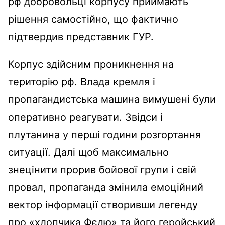
рф добровольці корпусу приймають
рішення самостійно, що фактично
підтвердив представник ГУР.
Корпус здійсним проникнення на
територію рф. Влада кремля і
пропагандистська машина вимушені були
оперативно реагувати. Звідси і
плутанина у перші години розгортання
ситуації. Далі щоб максимально
знецінити прорив бойової групи і свій
провал, пропаганда змінила емоційний
вектор інформації створивши легенду
про «хлопчика Фєдю» та його геройський