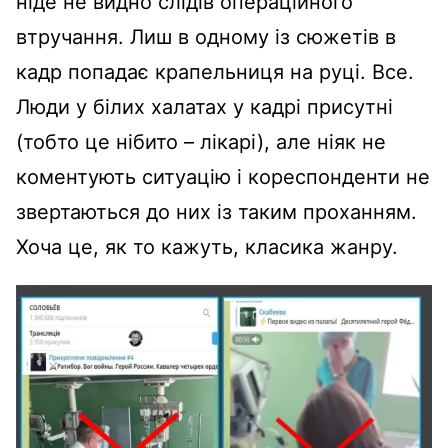
ніде не видно слідів операційного
втручання. Лиш в одному із сюжетів в
кадр попадає крапельниця на руці. Все.
Люди у білих халатах у кадрі присутні
(тобто це нібито – лікарі), але ніяк не
коментують ситуацію і кореспонденти не
звертаються до них із таким проханням.
Хоча це, як то кажуть, класика жанру.