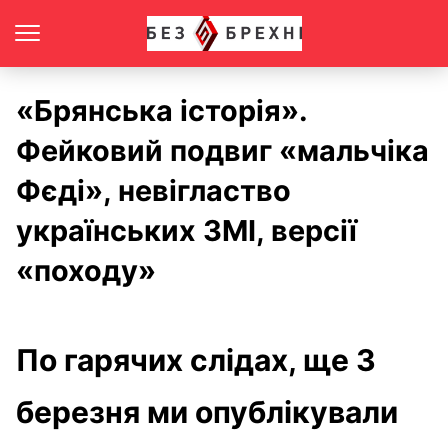
«Брянська історія».
Фейковий подвиг «мальчіка
Фєді», невігластво
українських ЗМІ, версії
«походу»
По гарячих слідах, ще 3
березня ми опублікували