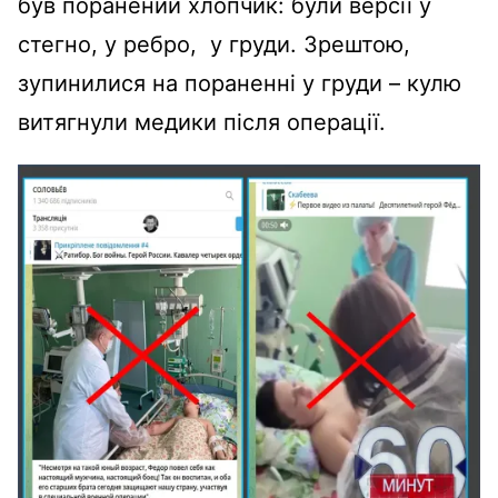
був поранений хлопчик: були версії у
стегно, у ребро, у груди. Зрештою,
зупинилися на пораненні у груди – кулю
витягнули медики після операції.