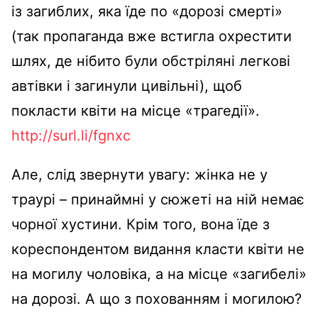
із загиблих, яка їде по «дорозі смерті»
(так пропаганда вже встигла охрестити
шлях, де нібито були обстріляні легкові
автівки і загинули цивільні), щоб
покласти квіти на місце «трагедії».
http://surl.li/fgnxc
Але, слід звернути увагу: жінка не у
траурі – принаймні у сюжеті на ній немає
чорної хустини. Крім того, вона їде з
кореспондентом видання класти квіти не
на могилу чоловіка, а на місце «загибелі»
на дорозі. А що з похованням і могилою?