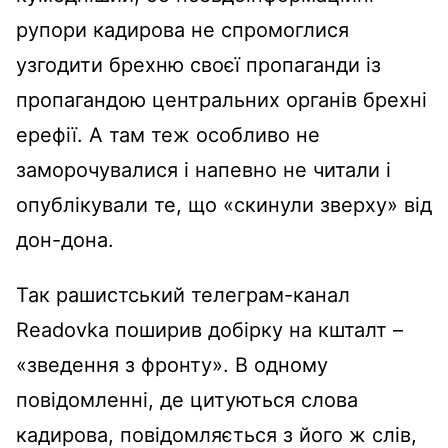
рупори кадирова не спромоглися
узгодити брехню своєї пропаганди із
пропагандою центральних органів брехні
ерефії. А там теж особливо не
заморочувалися і напевно не читали і
опублікували те, що «скинули зверху» від
дон-дона.
Так рашистський телеграм-канал
Readovka поширив добірку на кшталт –
«зведення з фронту». В одному
повідомленні, де цитуються слова
кадирова, повідомляється з його ж слів,