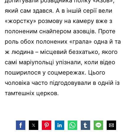
допитували розвідника полку «Азов»,
який сам здався. А в іншій серії вели
«жорстку» розмову на камеру вже з
полоненим снайпером азовців. Проте
роль обох полонених «грала» одна й та
ж людина – місцевий безхатько, якого
самі маріупольці упізнали, коли відео
поширилося у соцмережах. Цього
чоловіка часто підгодовували в одній із
тамтешніх церков.