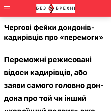
Чергові фейки дондонів-
кадирівців про «перемоги»
Переможні режисовані
відоси кадирівців, або
заяви самого головно дон-
дона про той чи інший
«хероїчний подвиг» вже