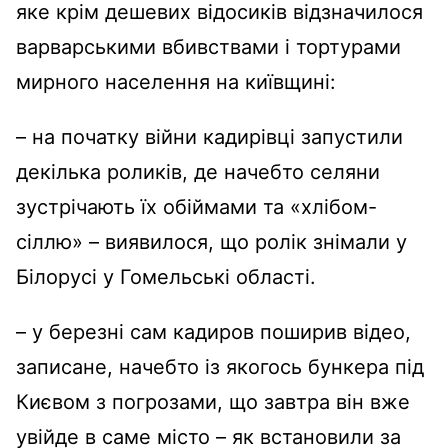
яке крім дешевих відосиків відзначилося
варварськими вбивствами і тортурами
мирного населення на київщині:
– на початку війни кадирівці запустили
декілька роликів, де начебто селяни
зустрічають їх обіймами та «хлібом-
сіллю» – виявилося, що ролік знімали у
Білорусі у Гомельські області.
– у березні сам кадиров поширив відео,
записане, начебто із якогось бункера під
Києвом з погрозами, що завтра він вже
увійде в саме місто – як встановили за