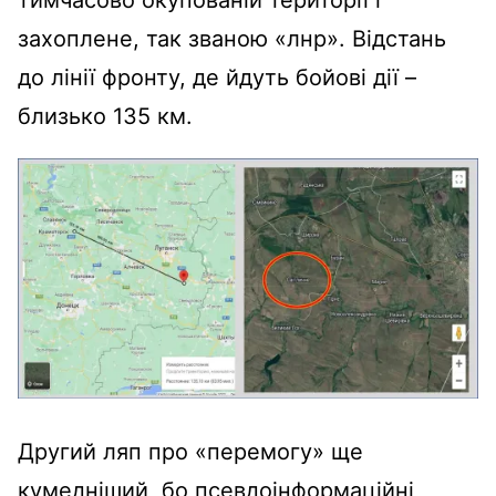
захоплене, так званою «лнр». Відстань
до лінії фронту, де йдуть бойові дії –
близько 135 км.
Другий ляп про «перемогу» ще
кумедніший, бо псевдоінформаційні