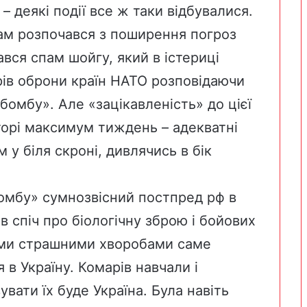
 деякі події все ж таки відбувалися.
ам розпочався з поширення погроз
ався спам шойгу, який в істериці
трів оброни країн НАТО розповідаючи
бомбу». Але «зацікавленість» до цієї
орі максимум тиждень – адекватні
у біля скроні, дивлячись в бік
бомбу» сумнозвісний постпред рф в
 спіч про біологічну зброю і бойових
ними страшними хворобами саме
 в Україну. Комарів навчали і
вати їх буде Україна. Була навіть