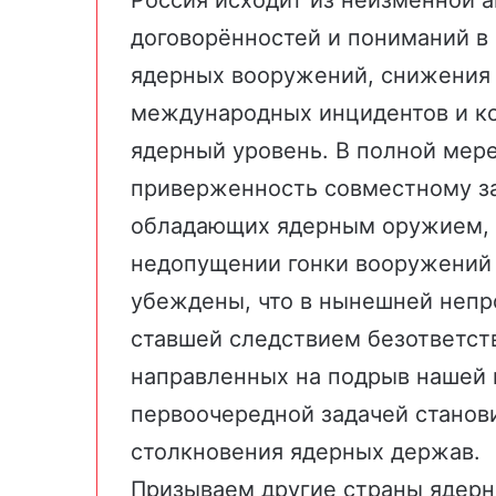
Россия исходит из неизменной 
договорённостей и пониманий в
ядерных вооружений, снижения 
международных инцидентов и ко
ядерный уровень. В полной мер
приверженность совместному за
обладающих ядерным оружием, 
недопущении гонки вооружений о
убеждены, что в нынешней непр
ставшей следствием безответст
направленных на подрыв нашей 
первоочередной задачей станов
столкновения ядерных держав.
Призываем другие страны ядерн