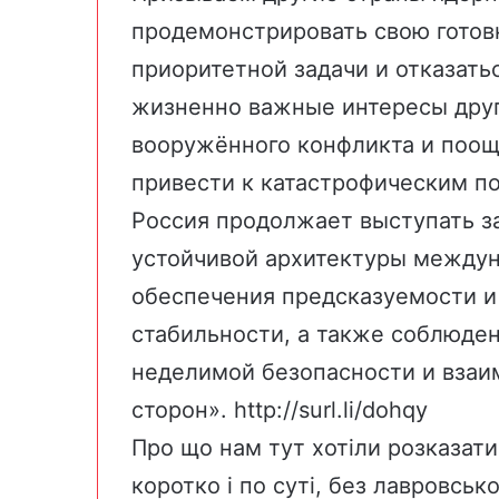
продемонстрировать свою готов
приоритетной задачи и отказать
жизненно важные интересы друг 
вооружённого конфликта и поощ
привести к катастрофическим п
Россия продолжает выступать з
устойчивой архитектуры междун
обеспечения предсказуемости и
стабильности, а также соблюде
неделимой безопасности и взаи
сторон».
http://surl.li/dohqy
Про що нам тут хотіли розказати
коротко і по суті, без лавровськ