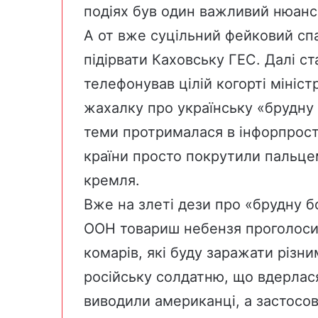
подіях був один важливий нюанс –
А от вже суцільний фейковий сп
підірвати Каховську ГЕС. Далі ст
телефонував цілій когорті мініс
жахалку про українську «брудну 
теми протрималася в інфорпрост
країни просто покрутили пальцем 
кремля.
Вже на злеті дези про «брудну 
ООН товариш небензя проголосив
комарів, які буду заражати різ
російську солдатню, що вдерлася
виводили американці, а застосову