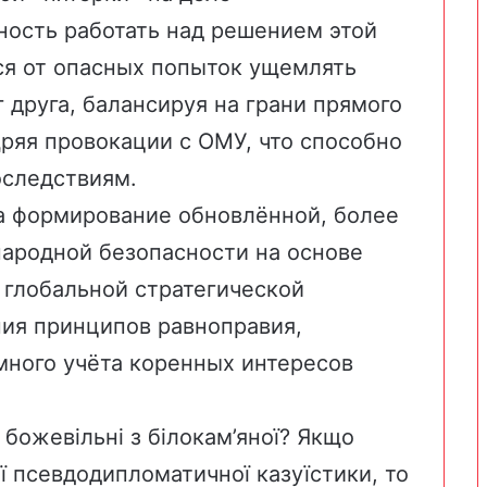
ность работать над решением этой
ся от опасных попыток ущемлять
друга, балансируя на грани прямого
ряя провокации с ОМУ, что способно
оследствиям.
а формирование обновлённой, более
ародной безопасности на основе
 глобальной стратегической
ния принципов равноправия,
много учёта коренных интересов
 божевільні з білокам’яної? Якщо
ої псевдодипломатичної казуїстики, то