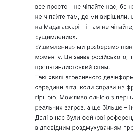
все просто – не чіпайте нас, бо 
не чіпайте там, де ми вирішили,
на Мадагаскарі – і там не чіпайте
«ущимление».
«Ушимление» ми розберемо пізні
моменту. Ця заява російського, 
пропагандистський спам.
Такі хвилі агресивного дезінформ
середини літа, коли справи на фр
гіршою. Можливо однією з перши
реальних загроз, а ще більше – і
Далі в нас були фейкові референ
відповідним роздмухуванням про