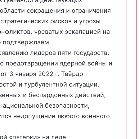
актуальности действующих
 области сокращения и ограничения
стратегических рисков и угрозы
нфликтов, чреватых эскалацией на
е подтверждаем
явлению лидеров пяти государств,
о предотвращении ядерной войны и
т 3 января 2022 г. Твёрдо
остой и турбулентной ситуации,
венных и беспардонных действий,
национальной безопасности,
ится недопущение любого военного
ой «пятёрки» на деле