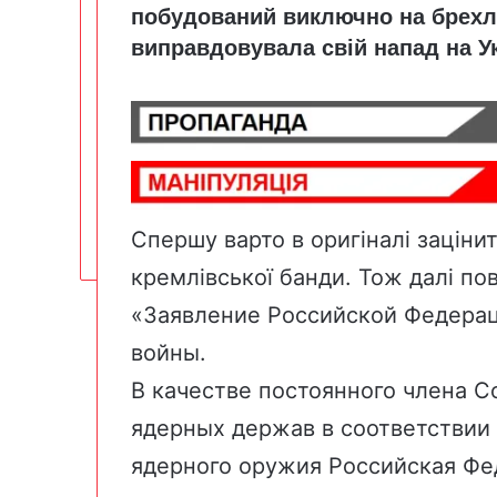
побудований виключно на брехл
виправдовувала свій напад на Ук
Спершу варто в оригіналі заціни
кремлівської банди. Тож далі по
«Заявление Российской Федера
войны.
В качестве постоянного члена С
ядерных держав в соответствии
ядерного оружия Российская Фе