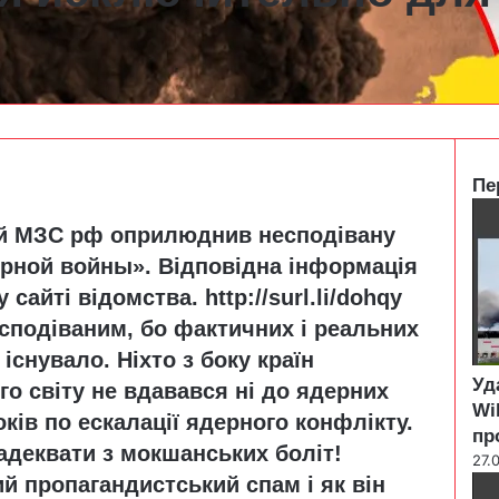
Пе
C
ний МЗС рф оприлюднив несподівану
l
o
ерной войны». Відповідна інформація
s
у сайті відомства.
http://surl.li/dohqy
e
есподіваним, бо фактичних і реальних
існувало. Ніхто з боку країн
Уд
го світу не вдавався ні до ядерних
Wi
оків по ескалації ядерного конфлікту.
пр
адеквати з мокшанських боліт!
27.
й пропагандистський спам і як він