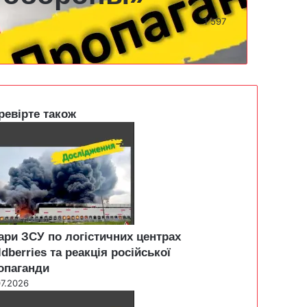
1 597
ревірте також
ари ЗСУ по логістичних центрах
ldberries та реакція російської
опаганди
07.2026