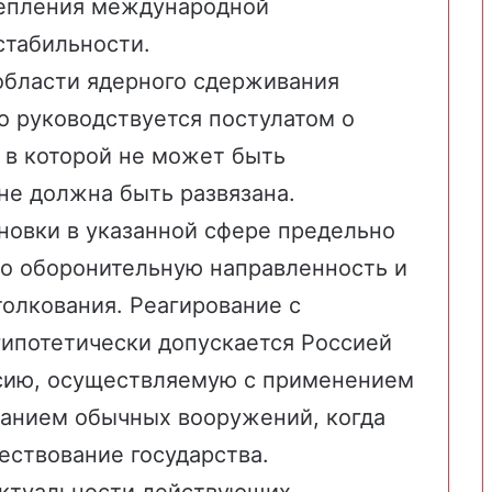
репления международной
стабильности.
области ядерного сдерживания
о руководствуется постулатом о
 в которой не может быть
 не должна быть развязана.
новки в указанной сфере предельно
бо оборонительную направленность и
олкования. Реагирование с
ипотетически допускается Россией
ссию, осуществляемую с применением
ванием обычных вооружений, когда
ествование государства.