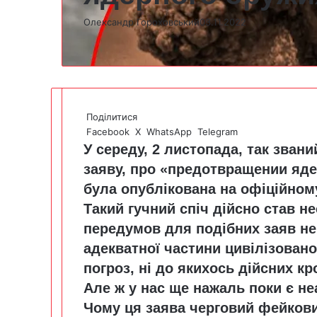
Олександр Гороховський
03.11.2022
Поділитися
Facebook
X
WhatsApp
Telegram
У середу, 2 листопада, так зва
заяву, про «предотвращении яд
була опублікована на офіційном
Такий гучний спіч дійсно став н
передумов для подібних заяв не 
адекватної частини цивілізовано
погроз, ні до якихось дійсних кр
Але ж у нас ще нажаль поки є не
Чому ця заява черговий фейкови