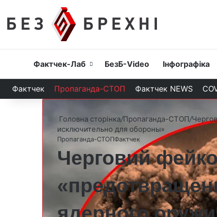
Головна
Фактчек-Лаб
БезБ-Video
Інфографіка
Фактчек
Пропаганда-СТОП
Фактчек NEWS
COV
Головна сторінка
/
Пропаганда-СТОП
/
Чергов
исключительно для обороны»
Пропаганда-СТОП
Фактчек
Черговий фейко
«предотвращени
ядерного оружи