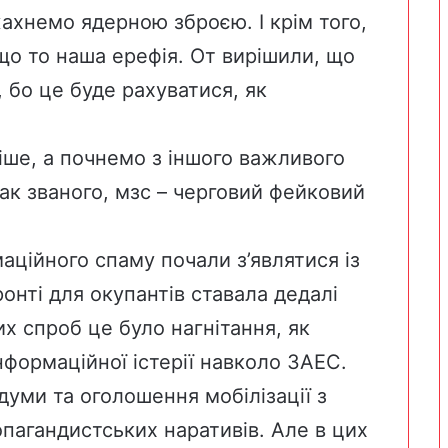
жахнемо ядерною зброєю. І крім того,
 що то наша ерефія. От вирішили, що
, бо це буде рахуватися, як
ше, а почнемо з іншого важливого
так званого, мзс – черговий фейковий
аційного спаму почали з’являтися із
онті для окупантів ставала дедалі
х спроб це було нагнітання, як
нформаційної істерії навколо ЗАЕС.
думи та оголошення мобілізації з
пагандистських наративів. Але в цих