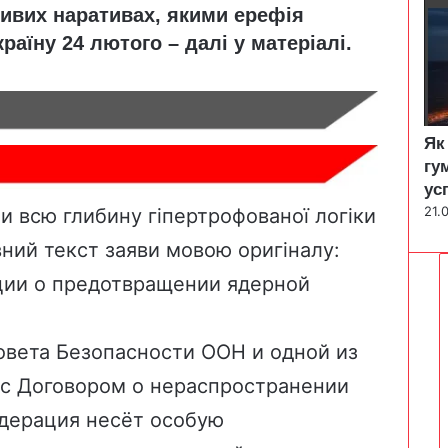
ивих наративах, якими ерефія
раїну 24 лютого – далі у матеріалі.
Як
гу
ус
21.
ти всю глибину гіпертрофованої логіки
вний текст заяви мовою оригіналу:
ции о предотвращении ядерной
овета Безопасности ООН и одной из
 с Договором о нераспространении
дерация несёт особую