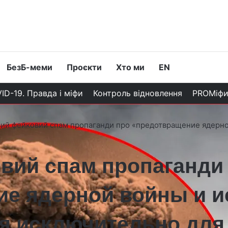
БезБ-меми
Проєкти
Хто ми
EN
ID-19. Правда і міфи
Контроль відновлення
PROМіф
ий фейковий спам пропаганди про «предотвращение ядерно
вий спам пропаганди
е ядерной войны и и
я исключительно для