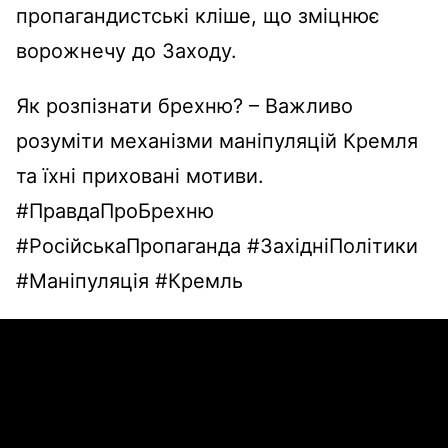
пропагандистські кліше, що зміцнює
ворожнечу до Заходу.
Як розпізнати брехню? – Важливо
розуміти механізми маніпуляцій Кремля
та їхні приховані мотиви.
#ПравдаПроБрехню
#РосійськаПропаганда #ЗахідніПолітики
#Маніпуляція #Кремль