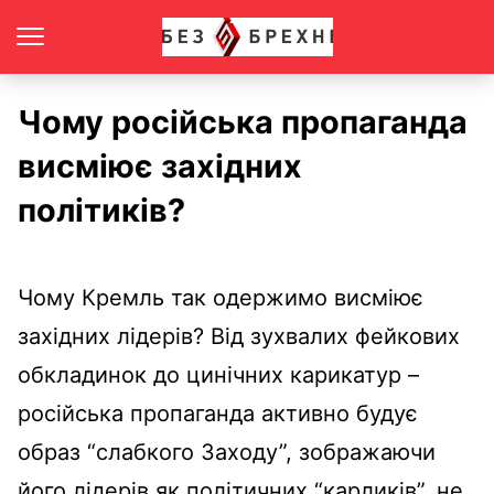
Чому російська пропаганда
висміює західних
політиків?
Чому Кремль так одержимо висміює
західних лідерів? Від зухвалих фейкових
обкладинок до цинічних карикатур –
російська пропаганда активно будує
образ “слабкого Заходу”, зображаючи
його лідерів як політичних “карликів”, не