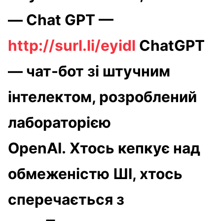
— Chat GPT —
http://surl.li/eyidl
ChatGPT
— чат-бот зі штучним
інтелектом, розроблений
лабораторією
OpenAI. Хтось кепкує над
обмеженістю ШІ, хтось
сперечається з