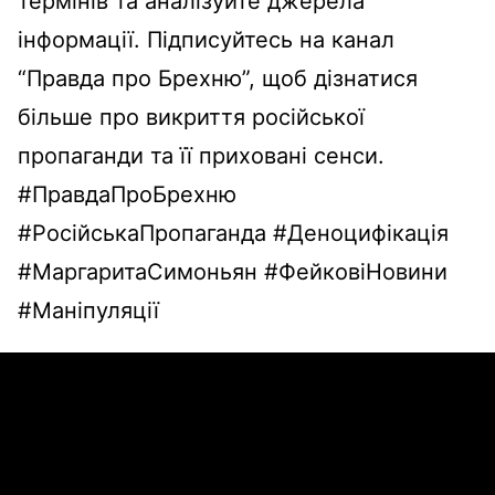
термінів та аналізуйте джерела
інформації. Підписуйтесь на канал
“Правда про Брехню”, щоб дізнатися
більше про викриття російської
пропаганди та її приховані сенси.
#ПравдаПроБрехню
#РосійськаПропаганда #Деноцифікація
#МаргаритаСимоньян #ФейковіНовини
#Маніпуляції