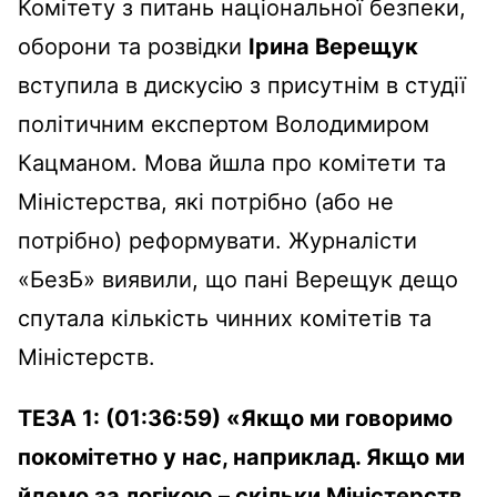
Комітету з питань національної безпеки,
оборони та розвідки
Ірина
Верещук
вступила в
дискусію
з
присутнім
в
студії
політичним
експертом
Володимиром
Кацма
ном
.
Мова
йшла
про
комітети
та
М
іністерства
,
які
потрібно
(
або
не
потрібно
)
реформувати
.
Журналісти
«
БезБ
»
виявили
,
що
пані
Верещук
дещо
спутала
кількість
чинних
комітеті
в
та
М
іністерств
.
ТЕЗА 1
: (01:36:59)
«
Якщо
ми говоримо
покомітетно
у нас,
наприклад
.
Якщо
ми
йдемо
за
логікою
–
скільки
М
іністерств
,