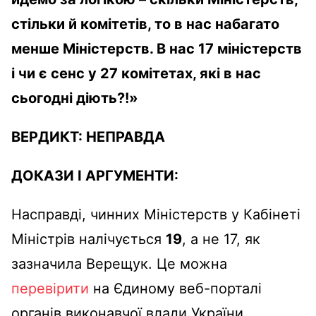
ст
ільки
й
комі
тетів
, то в нас
набагато
менше
М
іністерств
. В нас 17
міністерств
і
чи
є
сенс
у 27
комітетах
,
які
в нас
сьогодні
діють
?!»
ВЕРДИКТ:
НЕПРАВДА
ДОКАЗИ І АРГУМЕНТИ:
Насправді, чинних Міністерств
у Кабінеті
Міністрів налічується
19
, а не 17, як
зазначила
Верещук
. Це можна
перевірити
на Єдиному
веб-порталі
органів виконавчої влади України.