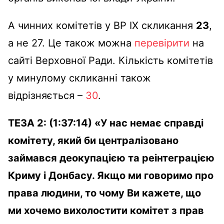
А чинних комітетів
у
ВР IX
скликання
23
,
а не 27. Це також можна
перевірити
на
сайті Верховної Р
ади.
Кількість комітетів
у минулому скликанні також
відрізняється
–
30
.
ТЕЗА 2
: (1:37:14) «У нас
немає
справді
комітету
,
який
би
централізовано
займався
деокупацією
та
реінтеграцією
Криму
і
Донбасу
. Якщо ми говоримо про
права людини, то чому Ви кажете, що
ми хочемо вихолостити комітет з прав