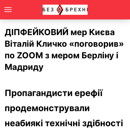
ДІПФЕЙКОВИЙ мер Києва
Віталій Кличко «поговорив»
по ZOOM з мером Берліну і
Мадриду
Пропагандисти ерефії
продемонстрували
неабиякі технічні здібності