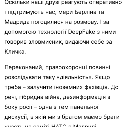
Оскільки наші друзі реагують оперативно
і підтримують нас, мери Берліна та
Мадрида погодилися на розмову. І за
допомогою технології DeepFake з ними
говорив зловмисник, видаючи себе за
Кличка.
Переконаний, правоохоронці повинні
розслідувати таку «діяльність». Якщо
треба – залучити іноземних фахівців. До
речі, гібридна війна, дезинформація з
боку росії – одна з тем панельної
дискусії, в якій ми з братом маємо брати
участь на саміті НАТО в Мадриді