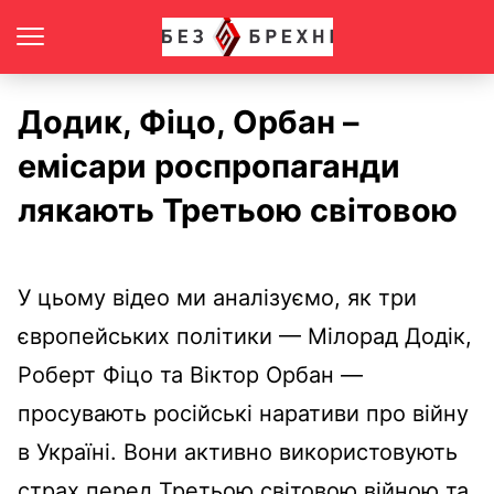
Додик, Фіцо, Орбан –
емісари роспропаганди
лякають Третьою світовою
У цьому відео ми аналізуємо, як три
європейських політики — Мілорад Додік,
Роберт Фіцо та Віктор Орбан —
просувають російські наративи про війну
в Україні. Вони активно використовують
страх перед Третьою світовою війною та