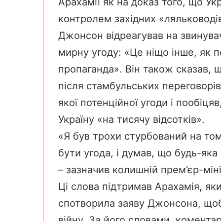
Арахамії як на доказ того, що Ук
контролем західних «ляльководі
Джонсон відреагував на звинувач
мирну угоду: «Це ніщо інше, як п
пропаганда». Він також сказав, щ
після стамбульських переговорі
якої потенційної угоди і пообіця
Україну «на тисячу відсотків».
«Я був трохи стурбований на том
бути угода, і думав, що будь-яка
– зазначив колишній прем’єр-мініс
Ці слова підтримав Арахамія, як
спотворила заяву Джонсона, щоб
війну. За його словами, комента