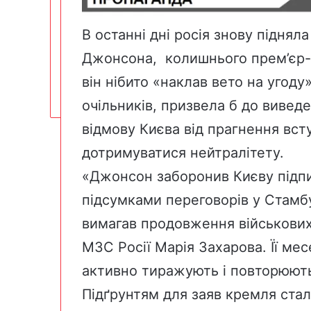
В останні дні росія знову піднял
Джонсона, колишнього прем’єр-мі
він нібито «наклав вето на угоду
очільників, призвела б до виведе
відмову Києва від прагнення вст
дотримуватися нейтралітету.
«Джонсон заборонив Києву підпи
підсумками переговорів у Стамбу
вимагав продовження військових 
МЗС Росії Марія Захарова. Її ме
активно тиражують і повторюють 
Підґрунтям для заяв кремля стал