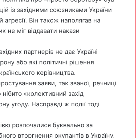
цій із західними союзниками України
ій агресії. Він також наполягав на
к не міг віддавати накази
західних партнерів не дає Україні
рону або які політичні рішення
країнського керівництва.
остування заяви, так званої, речниці
о нібито «колективний захід
ну угоду. Насправді ж події тоді
ією розпочалися буквально за
бного вторгнення окупантів в Україну.