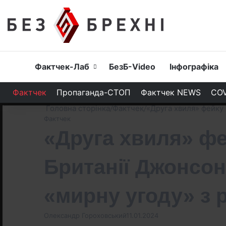
Головна
Фактчек-Лаб
БезБ-Video
Інфографіка
Фактчек
Пропаганда-СТОП
Фактчек NEWS
COV
Головна сторінка
/
Фактчек
/
«Друга хвиля» фейку 
Фактчек
«Друга хвиля» фе
Британії Джонсон
«мирну угоду» з 
Олександр Гороховський
11.01.2024