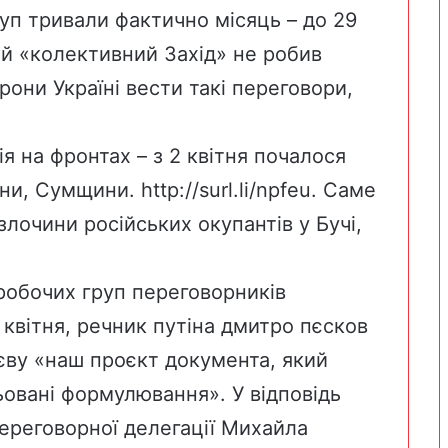
руп тривали фактично місяць – до 29
ний «колективний Захід» не робив
рони Україні вести такі переговори,
ія на фронтах – з 2 квітня почалося
ини, Сумщини.
http://surl.li/npfeu
. Саме
злочини російських окупантів у Бучі,
робочих груп переговорників
 квітня, речник путіна дмитро пєсков
єву «наш проєкт документа, який
ьовані формулювання». У відповідь
переговорної делегації Михайла