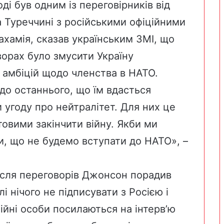
ді був одним із переговірників від
та Туреччині з російськими офіційними
ахамія, сказав українським ЗМІ, що
ворах було змусити Україну
 амбіцій щодо членства в НАТО.
до останнього, що їм вдасться
 угоду про нейтралітет. Для них це
овими закінчити війну. Якби ми
и, що не будемо вступати до НАТО», –
ісля переговорів Джонсон порадив
і нічого не підписувати з Росією і
ційні особи посилаються на інтерв’ю