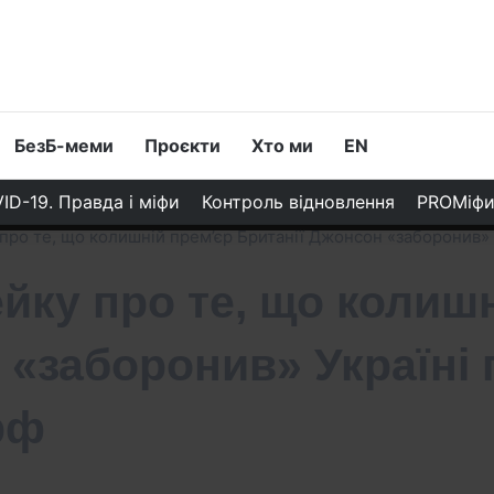
БезБ-меми
Проєкти
Хто ми
EN
ID-19. Правда і міфи
Контроль відновлення
PROМіф
про те, що колишній прем’єр Британії Джонсон «заборонив» У
йку про те, що колиш
 «заборонив» Україні 
рф