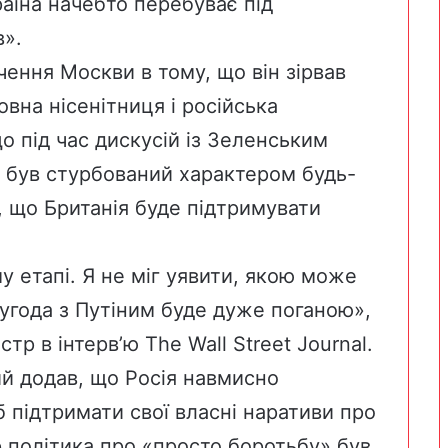
раїна начебто перебуває під
в».
ення Москви в тому, що він зірвав
овна нісенітниця і російська
о під час дискусій із Зеленським
в був стурбований характером будь-
в, що Британія буде підтримувати
у етапі. Я не міг уявити, якою може
 угода з Путіним буде дуже поганою»,
тр в інтерв’ю The Wall Street Journal.
ий додав, що Росія навмисно
 підтримати свої власні наративи про
р політика про «просто боротьбу» був