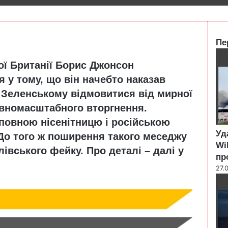
Пе
C
ої Британії Борис Джонсон
l
o
 у тому, що він начебто наказав
s
 Зеленському відмовитися від мирної
e
повномасштабного вторгнення.
повною нісенітницю і російською
Уд
До того ж поширення такого меседжу
Wi
лівського фейку. Про деталі – далі у
пр
27.