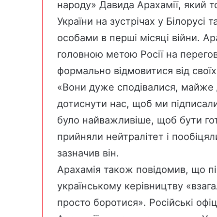
народу» Давида Арахамії, який то
України на зустрічах у Білорусі 
особами в перші місяці війни. Ар
головною метою Росії на перего
формально відмовитися від своїх
«Вони дуже сподівалися, майже 
дотиснути нас, щоб ми підписали
було найважливіше, щоб бути гот
прийняли нейтралітет і пообіцял
зазначив він.
Арахамія також повідомив, що п
українському керівництву «взагал
просто боротися». Російські офі