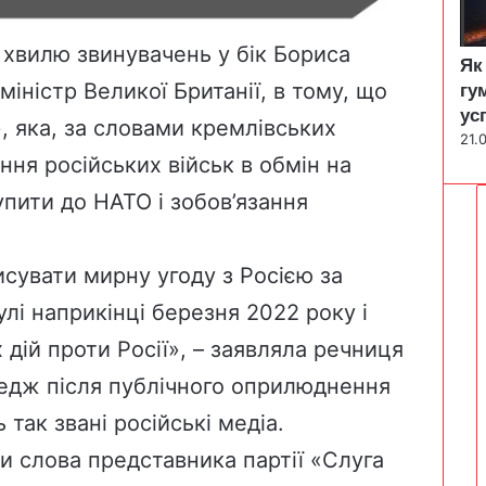
а хвилю звинувачень у бік Бориса
Як
ністр Великої Британії, в тому, що
гу
ус
», яка, за словами кремлівських
21.
ння російських військ в обмін на
упити до НАТО і зобов’язання
сувати мирну угоду з Росією за
лі наприкінці березня 2022 року і
дій проти Росії», – заявляла речниця
седж після публічного оприлюднення
так звані російські медіа.
и слова представника партії «Слуга