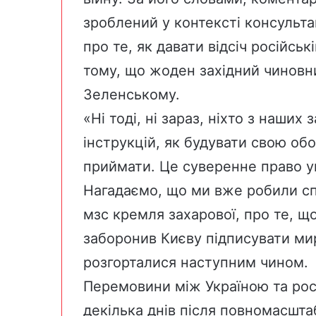
зроблений у контексті консульта
про те, як давати відсіч російськ
тому, що жоден західний чиновни
Зеленському.
«Ні тоді, ні зараз, ніхто з наших 
інструкцій, як будувати свою обо
приймати. Це суверенне право у
Нагадаємо, що ми вже робили спр
мзс кремля захарової, про те, щ
заборонив Києву підписувати мир
розгорталися наступним чином.
Перемовини між Україною та рос
декілька днів після повномасшта