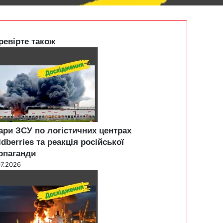
ревірте також
ари ЗСУ по логістичних центрах
ldberries та реакція російської
опаганди
07.2026