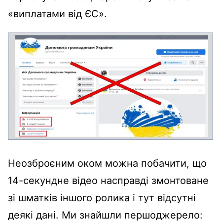
«виплатами від ЄС».
Неозброєним оком можна побачити, що
14-секундне відео насправді змонтоване
зі шматків іншого ролика і тут відсутні
деякі дані. Ми знайшли першоджерело: