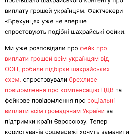
побільшало шахрайського контенту про
виплату грошей українцям. Фактчекери
«Брехунця» уже не вперше
спростовують подібні шахрайські фейки.
Ми уже розповідали про
фейк про
виплати грошей всім українцям від
ООН
,
робили підбірки шахрайських
схем,
спростовували
брехливе
повідомлення про компенсацію ПДВ
та
фейкове повідомлення про
соціальні
виплати всім громадянам України
за
підтримки країн Євросоюзу. Тепер
користувачів соцмережі хочуть заманити