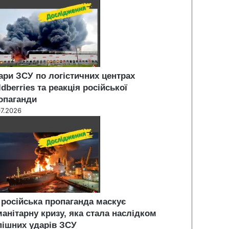
ари ЗСУ по логістичних центрах
ldberries та реакція російської
опаганди
07.2026
 російська пропаганда маскує
манітарну кризу, яка стала наслідком
пішних ударів ЗСУ