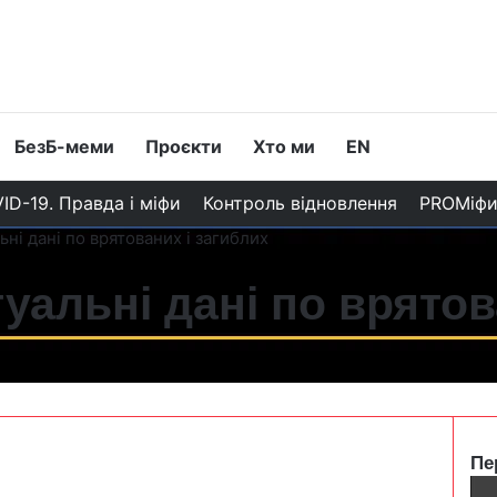
БезБ-меми
Проєкти
Хто ми
EN
ID-19. Правда і міфи
Контроль відновлення
PROМіф
ьні дані по врятованих і загиблих
уальні дані по врятов
Пе
C