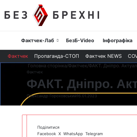
Головна
Фактчек-Лаб
БезБ-Video
Інфографіка
Фактчек
Пропаганда-СТОП
Фактчек NEWS
COV
Головна сторінка
/
Фактчек
/
ФАКТ. Дніпро. Актуал
Фактчек
ФАКТ. Дніпро. Акт
Олександр Гороховський
16.01.2023
Поділитися
Facebook
X
WhatsApp
Telegram