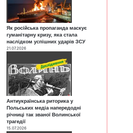
Як російська пропаганда маскує
гуманітарну кризу, яка стала
наслідком успішних ударів ЗСУ
21.07.2026
Антиукраїнська риторика у
Польських медіа напередодні
річниці так званої Волинської
трагедії
15.07.2026