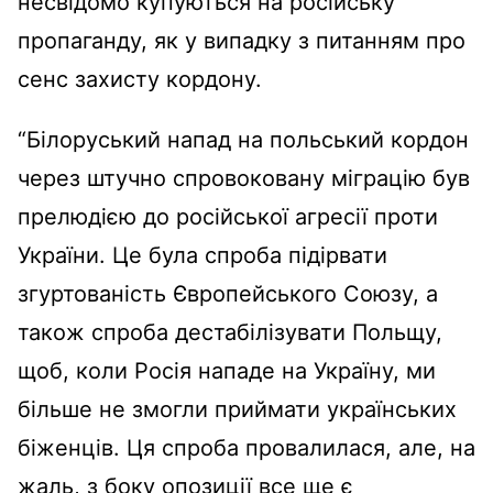
несвідомо купуються на російську
пропаганду, як у випадку з питанням про
сенс захисту кордону.
“Білоруський напад на польський кордон
через штучно спровоковану міграцію був
прелюдією до російської агресії проти
України. Це була спроба підірвати
згуртованість Європейського Союзу, а
також спроба дестабілізувати Польщу,
щоб, коли Росія нападе на Україну, ми
більше не змогли приймати українських
біженців. Ця спроба провалилася, але, на
жаль, з боку опозиції все ще є