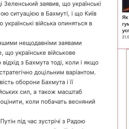
і Зеленський заявив, що українські
ою ситуацією в Бахмуті, і що Київ
Як
о українські війська опиняться в
гу
ус
21.
 іншими нещодавніми заявами
е, що українське військове
відхід з Бахмута тоді, коли і якщо
стратегічно доцільним варіантом.
ість оборони Бахмута і її
йських сил, а також масштаб
 оцінити, коли побачать весняний
Путін під час зустрічі з Радою