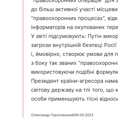
“правоохоронних операцій” для за
до більш активної участі місцев
“правоохоронних процесах”, відк
інформаторів на окупованих тери
У звіті підсумовують: Путін вико
загрози внутрішній безпеці Росі
і, ймовірно, створює умови для 
з боку так званих “правоохоронн
використовуючи подібні формул
Президент країни-агресора нама
світову державу на тлі того, що к
особи применшують тісні відноси
Олександр Гороховський
09.04.2023