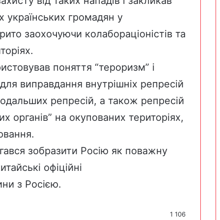
хисту від таких нападів і закликав
их українських громадян у
рито заохочуючи колабораціоністів та
торіях.
ристовував поняття “тероризм” і
ї для виправдання внутрішніх репресій
подальших репресій, а також репресій
их органів” на окупованих територіях,
ювання.
гався зобразити Росію як поважну
итайські офіційні
ни з Росією.
1 106