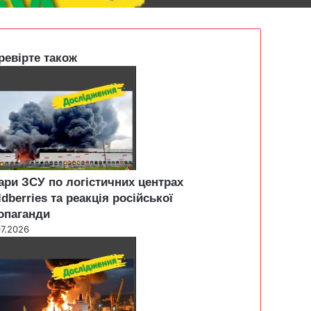
ревірте також
ари ЗСУ по логістичних центрах
ldberries та реакція російської
опаганди
07.2026