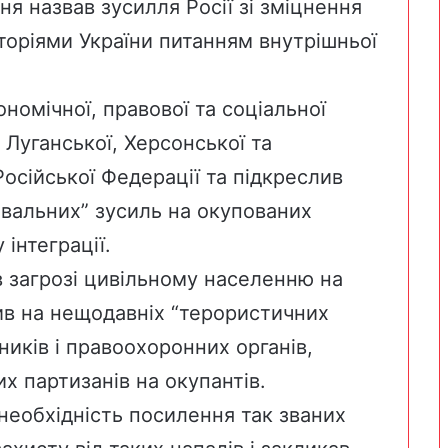
тня назвав зусилля Росії зі зміцнення
оріями України питанням внутрішньої
номічної, правової та соціальної
 Луганської, Херсонської та
Російської Федерації та підкреслив
ювальних” зусиль на окупованих
інтеграції.
в загрозі цивільному населенню на
ив на нещодавніх “терористичних
ників і правоохоронних органів,
х партизанів на окупантів.
необхідність посилення так званих