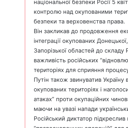
національної безпеки Росії 5 кві
контролю над окупованими терит
безпеки та верховенства права.
Він закликав до продовження еко
інтеграції окупованих Донецької,
Запорізької областей до складу 
важливість російських “відновл
територіях для сприяння процесу 
Путін також звинуватив Україну 
окупованих територіях і наголос
атаках” проти окупаційних чинов
маючи на увазі напади українськи
Російський диктатор підкреслив 