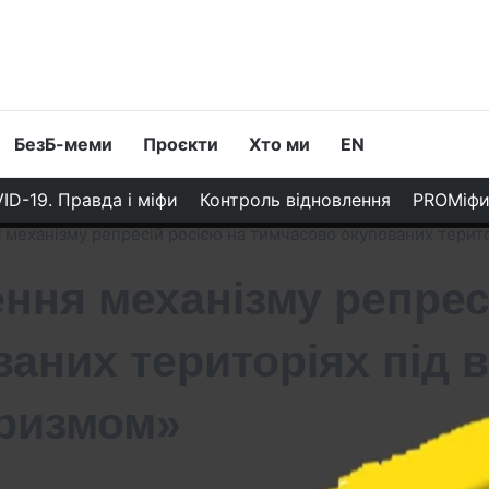
БезБ-меми
Проєкти
Хто ми
EN
ID-19. Правда і міфи
Контроль відновлення
PROМіф
 механізму репресій росією на тимчасово окупованих терит
ння механізму репрес
аних територіях під 
оризмом»