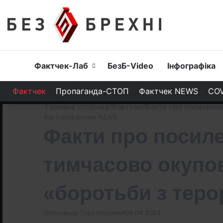
Головна
Фактчек-Лаб
БезБ-Video
Інфографіка
Фактчек
Пропаганда-СТОП
Фактчек NEWS
COV
Головна сторінка
/
Фактчек
/
Факти про посилення
Фактчек
Фактчек NEWS
Факти про посиле
тимчасово окупов
«боротьби з тер
Олександр Гороховський
09.04.2023