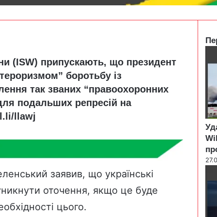
Пе
C
йни (ISW) припускають, що президент
l
o
“тероризмом” боротьбу із
s
илення так званих “правоохоронних
e
для подальших репресій на
l.li/llawj
Уд
Wi
пр
27.
ленський заявив, що українські
уникнути оточення, якщо це буде
еобхідності цього.