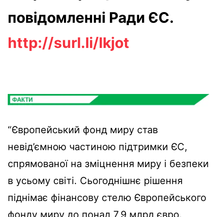
повідомленні Ради ЄС.
http://surl.li/lkjot
“Європейський фонд миру став
невід’ємною частиною підтримки ЄС,
спрямованої на зміцнення миру і безпеки
в усьому світі. Сьогоднішнє рішення
піднімає фінансову стелю Європейського
фонду миру до понад 7,9 млрд євро.