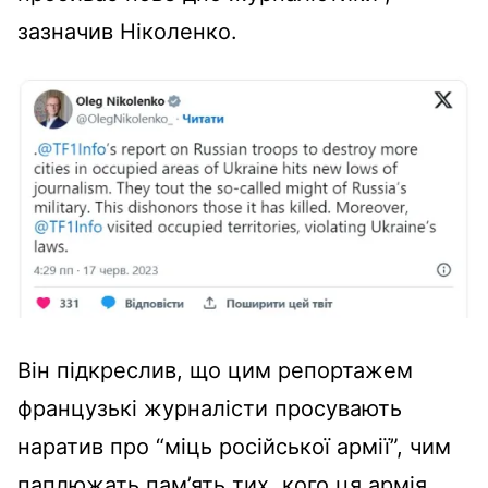
зазначив Ніколенко.
Він підкреслив, що цим репортажем
французькі журналісти просувають
наратив про “міць російської армії”, чим
паплюжать пам’ять тих, кого ця армія