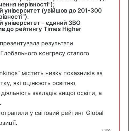
ення нерівності”);
 університет (увійшов до 201-300
івності”).
й університет – єдиний ЗВО
ив до рейтингу Times Higher
” презентувала результати
 Глобального конгресу сталого
nkings” містить низку показників за
тку, які оцінюють освітню,
діяльність закладів вищої освіти, а
.
потрапили
у світовий рейтинг Global
зиції.
1 100