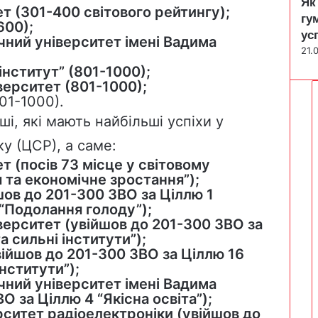
Як
 (301-400 світового рейтингу);
гу
600);
ус
чний університет імені Вадима
21.
інститут” (801-1000);
ерситет (801-1000);
01-1000).
і, які мають найбільші успіхи у
у (ЦСР), а саме:
 (посів 73 місце у світовому
я та економічне зростання”);
йшов до 201-300 ЗВО за Ціллю 1
 “Подолання голоду”);
ерситет (увійшов до 201-300 ЗВО за
 сильні інститути”);
увійшов до 201-300 ЗВО за Ціллю 16
інститути”);
чний університет імені Вадима
О за Ціллю 4 “Якісна освіта”);
рситет радіоелектроніки (увійшов до