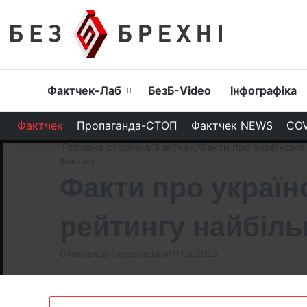
Головна
Фактчек-Лаб
БезБ-Video
Інфографіка
Фактчек
Пропаганда-СТОП
Фактчек NEWS
COV
Головна сторінка
/
Фактчек
/
Факти про українські
Фактчек
Факти про українс
рейтингу найбіль
Олександр Гороховський
11.06.2023