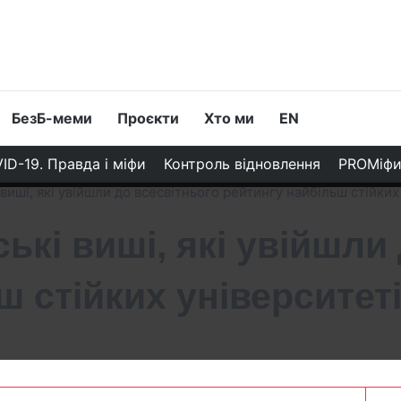
БезБ-меми
Проєкти
Хто ми
EN
ID-19. Правда і міфи
Контроль відновлення
PROМіф
 виші, які увійшли до всесвітнього рейтингу найбільш стійких
ькі виші, які увійшли
ш стійких університет