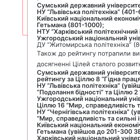
Сумський державний університет
НУ “Львівська політехніка” (401-
Київський національний економі
Гетьмана (801-1000);
НТУ “Харківський політехнічний 
Ужгородський національний унів
ДУ “Житомирська політехніка” (8
Також до рейтингу потрапили виш
досягненні Цілей сталого розвитк
Сумський державний університет
рейтингу за Ціллю 8 “Гідна прац
НУ “Львівська політехніка” (уві
“Подолання бідності” та Ціллю 2
Ужгородський національний унів
Ціллю 16 “Мир, справедливість та
НУ “Чернігівська політехніка” (
“Мир, справедливість та сильні 
Київський національний економі
Гетьмана (увійшов до 201-300 ЗВ
Харківський національний уніве