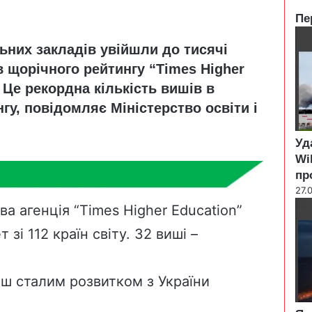
Пе
C
ьних закладів увійшли до тисячі
l
o
в щорічного рейтингу “Times Higher
s
 Це рекордна кількість вишів в
e
гу, повідомляє Міністерство освіти і
Уд
Wi
пр
27.
а агенція “Times Higher Education”
зі 112 країн світу. 32 виші –
льш сталим розвитком з України