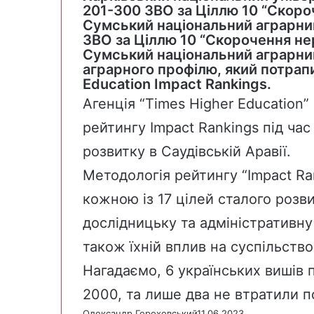
201-300 ЗВО за Ціллю 10 “Скороч
Сумський національний аграрний
ЗВО за Ціллю 10 “Скорочення нер
Сумський національний аграрни
аграрного профілю, який потрап
Education Impact Rankings.
Агенція “Times Higher Education
рейтингу
Impact Rankings
під час
розвитку в Саудівській Аравії.
Методологія рейтингу “Impact Ra
кожною із 17 цілей сталого розви
дослідницьку та адміністративну 
також їхній вплив на суспільство
Нагадаємо, 6 українських вишів
2000, та лише два не втратили по
Олександр Гороховський
11.06.2023