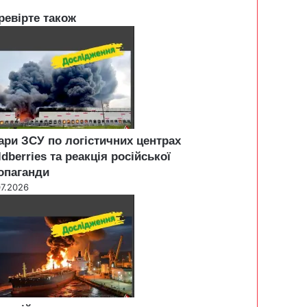
ревірте також
ари ЗСУ по логістичних центрах
ldberries та реакція російської
опаганди
07.2026