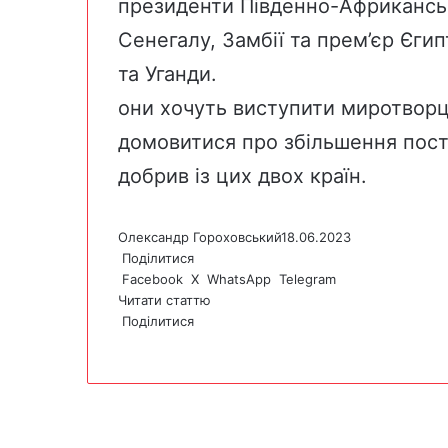
президенти Південно-Африканськ
Сенегалу, Замбії та прем’єр Єги
та Уганди.
они хочуть виступити миротворц
домовитися про збільшення поста
добрив із цих двох країн.
Олександр Гороховський
18.06.2023
Поділитися
Facebook
X
WhatsApp
Telegram
Читати статтю
Поділитися
F
X
W
T
V
P
a
h
e
i
r
c
a
l
b
i
e
t
e
e
n
b
s
g
r
t
o
A
r