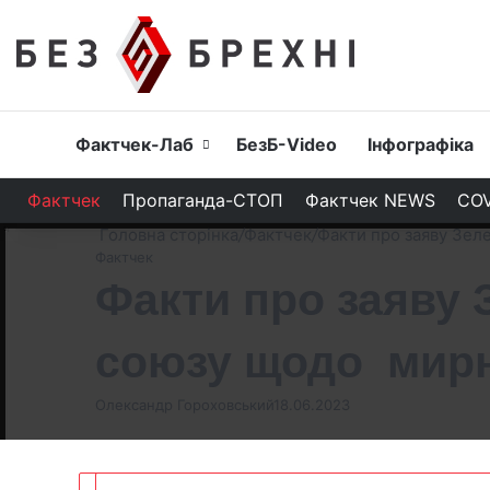
Головна
Фактчек-Лаб
БезБ-Video
Інфографіка
Фактчек
Пропаганда-СТОП
Фактчек NEWS
COV
Головна сторінка
/
Фактчек
/
Факти про заяву Зел
Фактчек
Факти про заяву
союзу щодо мирн
Олександр Гороховський
18.06.2023