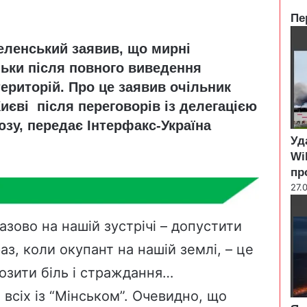
Пе
C
еленський заявив, що мирні
l
o
льки після повного виведення
s
територій. Про це заявив очільник
e
иєві після переговорів із делегацією
зу, передає Інтерфакс-Україна
Уд
Wi
пр
27.
азово на нашій зустрічі – допустити
аз, коли окупант на нашій землі, – це
озити біль і страждання…
 всіх із “Мінськом”. Очевидно, що