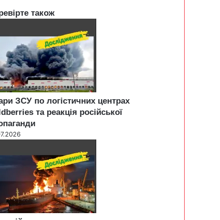
ревірте також
ари ЗСУ по логістичних центрах
ldberries та реакція російської
опаганди
07.2026