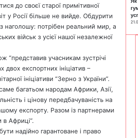
Як
тися до своєї старої примітивної
гу
ус
іт у Росії більше не вийде. Обдурити
21.
з наголошу: потрібен реальний мир, а
ьких військ з усієї нашої незалежної
ож “представив учасникам зустрічі
х двох експортних ініціатив –
тарної ініціативи “Зерно з України”.
саме багатьом народам Африки, Азії,
льність і цінову передбачуваність на
шому експорту. Разом із партнерами
в Африці”.
ути надійно гарантоване і право