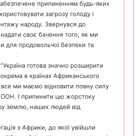
забезпечене припиненням будь-яких
користовувати загрозу голоду і
антажу народу. Звернувся до
 надати своє бачення того, як ми
и для продовольчої безпеки та
“Україна готова значно розширити
 зокрема в країнах Африканського
а все ми маємо відновити повну силу
 ООН. І припинити цю жорстоку
ашу землю, наших людей від
гація з Африки, до якої увійшли