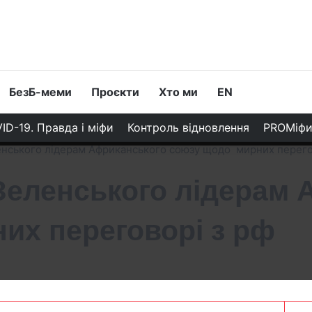
БезБ-меми
Проєкти
Хто ми
EN
ID-19. Правда і міфи
Контроль відновлення
PROМіф
енського лідерам Африканського союзу щодо мирних перего
 Зеленського лідерам
их переговорі з рф