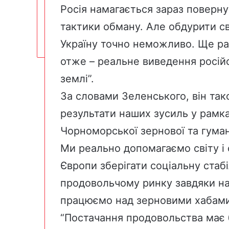
Росія намагається зараз поверну
тактики обману. Але обдурити св
Україну точно неможливо. Ще ра
отже – реальне виведення російс
землі”.
За словами Зеленського, він так
результати наших зусиль у рамка
Чорноморської зернової та гумані
Ми реально допомагаємо світу і 
Європи зберігати соціальну стабі
продовольчому ринку завдяки на
працюємо над зерновими хабами 
“Постачання продовольства має б