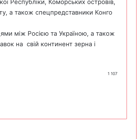
ої Республіки, Коморських островів,
пту, а також спецпредставники Конго
ями між Росією та Україною, а також
вок на свій континент зерна і
1 107