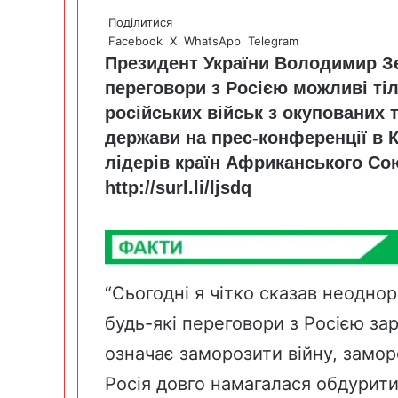
Поділитися
Facebook
X
WhatsApp
Telegram
Президент України Володимир З
переговори з Росією можливі ті
російських військ з окупованих 
держави на прес-конференції в К
лідерів країн Африканського Сою
http://surl.li/ljsdq
“Сьогодні я чітко сказав неоднор
будь-які переговори з Росією зар
означає заморозити війну, замор
Росія довго намагалася обдурити