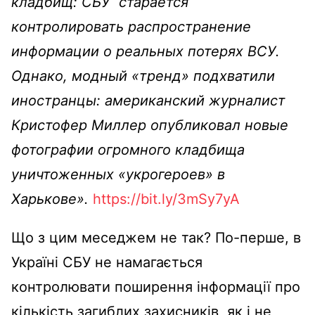
кладбищ: СБУ старается
контролировать распространение
информации о реальных потерях ВСУ.
Однако, модный «тренд» подхватили
иностранцы: американский журналист
Кристофер Миллер опубликовал новые
фотографии огромного кладбища
уничтоженных «укрогероев» в
Харькове».
https://bit.ly/3mSy7yA
Що з цим меседжем не так? По-перше, в
Україні СБУ не намагається
контролювати поширення інформації про
кількість загиблих захисників, як і не