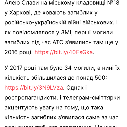
Алею Слави на міському кладовищі №18
у Харкові, де ховають загиблих у
російсько-українській війні військових. І
як повідомлялося у ЗМІ, перші могили
загиблих під час АТО з’явились там ще у
2016 році.
https://bit.ly/40FsGka
.
У 2017 році там було 34 могили, а нині їх
кількість збільшилася до понад 500:
https://bit.ly/3N9LVza
. Однак і
роспропагандисти, і телеграм-сміттярки
акцентують увагу на тому, що така
кількість загиблих з’явилася саме за час