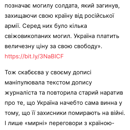
позначає могилу солдата, який загинув,
захищаючи свою країну від російської
армії. Серед них було кілька
свіжовикопаних могил. Україна платить
величезну ціну за свою свободу».
https://bit.ly/3NaBICF
Тож скабєєва у своєму дописі
маніпулювала текстом допису
журналіста та повторила старий наратив
про те, що Україна начебто сама винна у
тому, що її захисники помирають на війні.
І лише «мирні» переговори з країною-