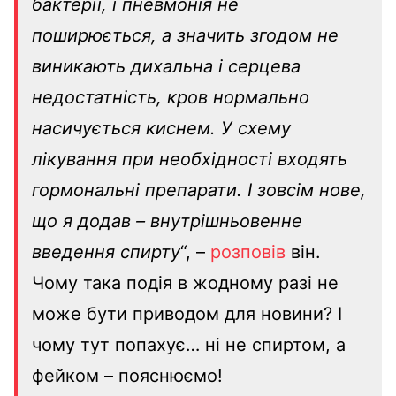
бактерії, і пневмонія не
поширюється, а значить згодом не
виникають дихальна і серцева
недостатність, кров нормально
насичується киснем. У схему
лікування при необхідності входять
гормональні препарати. І зовсім нове,
що я додав – внутрішньовенне
введення спирту
“, –
розповів
він.
Чому така подія в жодному разі не
може бути приводом для новини? І
чому тут попахує… ні не спиртом, а
фейком – пояснюємо!