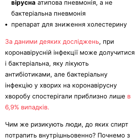
вірусна
атипова пневмонія, а не
бактеріальна пневмонія
препарат для зниження холестерину
За даними деяких досліджень
, при
коронавірусній інфекції може долучитися
і бактеріальна, яку лікують
антибіотиками, але бактеріальну
інфекцію у хворих на коронавірусну
хворобу спостерігали приблизно лише
в
6,9% випадків.
Чим же ризикують люди, до яких спирт
потрапить внутрішньовенно? Почнемо з