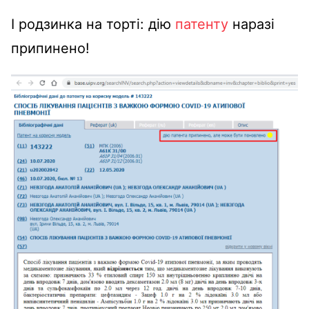
І родзинка на торті: дію
патенту
наразі
припинено!