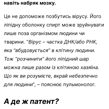
навіть набряк мозку.
Це не допоможе позбутись вірусу. Його
ліпідну оболонку спирт може зруйнувати
лише поза організмом людини чи
тварини. “
Вірус
–
частка ДНК/або РНК,
яка “вбудовується” в клітину людини.
Тож “розчинити” його ліпідний шар
можна лише разом із клітиною хазяїна.
Що як ви розумієте, вкрай небезпечно
для людини
”, – пояснює пульмонолог.
А де ж патент?