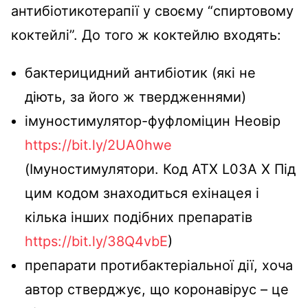
антибіотикотерапії у своєму “спиртовому
коктейлі”. До того ж коктейлю входять:
бактерицидний антибіотик (які не
діють, за його ж твердженнями)
імуностимулятор-фуфломіцин Неовір
https://bit.ly/2UA0hwe
(
Імуностимулятори. Код АТХ L03А Х Під
цим кодом знаходиться ехінацея і
кілька інших подібних препаратів
https://bit.ly/38Q4vbE
)
препарати протибактеріальної дії, хоча
автор стверджує, що коронавірус – це