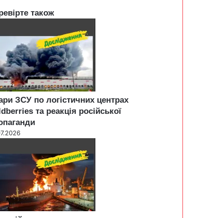
ревірте також
ари ЗСУ по логістичних центрах
ldberries та реакція російської
опаганди
07.2026