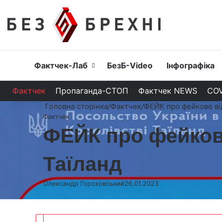
Головна
Фактчек-Лаб
БезБ-Video
Інфографіка
Фактчек
Пропаганда-СТОП
Фактчек NEWS
COV
Головна сторінка
/
Фактчек
/
ФЕЙК про фейкове ві
Фактчек
ФЕЙК про фейков
Таїланд
Олександр Гороховський
26.01.2023