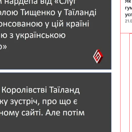
Як
гу
ус
21.