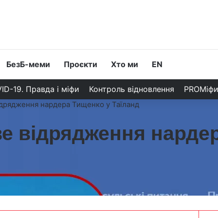
БезБ-меми
Проєкти
Хто ми
EN
ID-19. Правда і міфи
Контроль відновлення
PROМіф
дрядження нардера Тищенко у Таїланд
е відрядження нардер