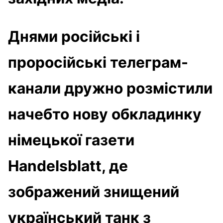
Днями російські і
проросійські телеграм-
канали дружно розмістили
начебто нову обкладинку
німецької газети
Handelsblatt, де
зображений знищений
український танк з