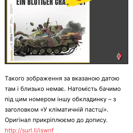
Такого зображення за вказаною датою
там і близько немає. Натомість бачимо
під цим номером іншу обкладинку – з
заголовком «У кліматичній пастці».
Оригінал прикріплюємо до допису.
http://surl.li/iswnf