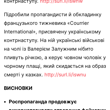
контрнаступу.
http://surl.li/iswnw
Підробили пропагандисти й обкладинку
французького тижневика «Courrier
International», присвячену українському
контрнаступу. На ній українські військові
на чолі із Валерієм Залужним нібито
пливуть річкою, а керує човном чоловік у
чорному плащі, який скидається на образ
смерті у казках.
http://surl.li/iswnu
ВИСНОВКИ
Роспропаганда продовжує