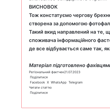
ВИСНОВОК
Тож констатуємо чергову брехню
створена за допомогою фотофаль
Такий вкид направлений на те, 
споживача інформаційного фаст
де все відбувається саме так, я
Матеріал підготовлено фахівця
Регіональний фактчек
21.07.2023
Поділитися
Facebook
X
WhatsApp
Telegram
Читати статтю
Поділитися
F
X
W
T
V
P
a
h
e
i
r
c
a
l
b
i