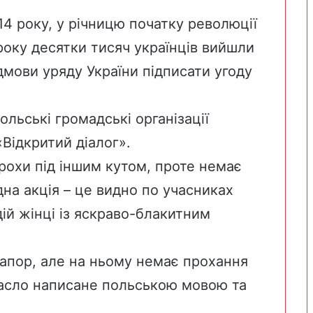
14 року, у річницю початку революції
 року десятки тисяч українців вийшли
дмови уряду України підписати угоду
ольські громадські організації
Відкритий діалог».
трохи під іншим кутом, проте немає
дна акція – це видно по учасниках
ій жінці із яскраво-блакитним
апор, але на ньому немає прохання
 гасло написане польською мовою та