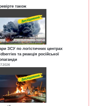
ревірте також
ари ЗСУ по логістичних центрах
ldberries та реакція російської
опаганди
07.2026