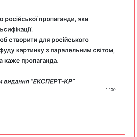
 російської пропаганди, яка
сифікації.
щоб створити для російського
фуду картинку з паралельним світом,
ка каже пропаганда.
ми видання “ЕКСПЕРТ-КР”
1 100