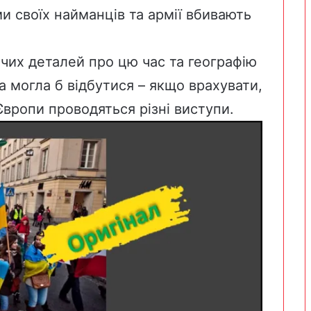
и своїх найманців та армії вбивають
их деталей про цю час та географію
а могла б відбутися – якщо врахувати,
 Європи проводяться різні виступи.