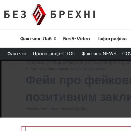
Головна
Фактчек-Лаб
БезБ-Video
Інфографіка
Фактчек
Пропаганда-СТОП
Фактчек NEWS
COV
Головна сторінка
/
Фактчек-регіон
/
Дніпропетро
Дніпропетровщина
Фактчек
Фактчек-регіон
Фейк про фейкови
позитивним закл
Регіональний фактчек
21.07.2023