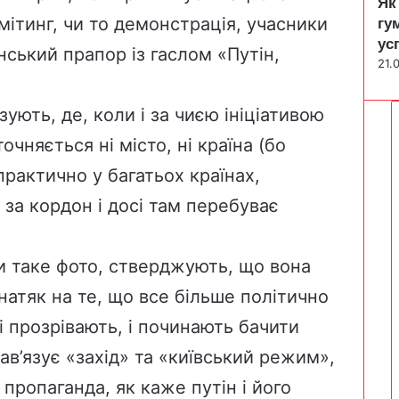
Як
мітинг, чи то демонстрація, учасники
гу
ус
нський прапор із гаслом «Путін,
21.
ують, де, коли і за чиєю ініціативою
очняється ні місто, ні країна (бо
практично у багатьох країнах,
 за кордон і досі там перебуває
 таке фото, стверджують, що вона
натяк на те, що все більше політично
і прозрівають, і починають бачити
нав’язує «захід» та «київський режим»,
 пропаганда, як каже путін і його