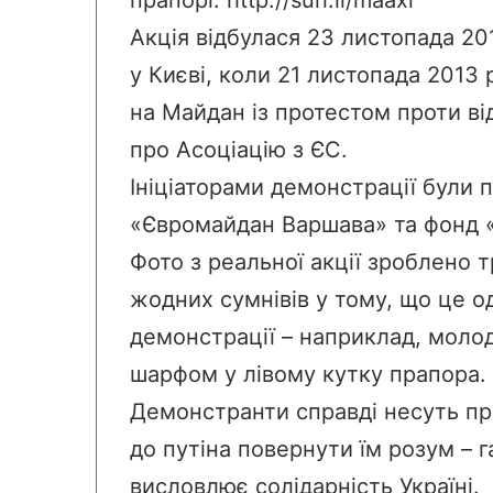
прапорі.
http://surl.li/maaxl
Акція відбулася 23 листопада 20
у Києві, коли 21 листопада 2013
на Майдан із протестом проти ві
про Асоціацію з ЄС.
Ініціаторами демонстрації були п
«Євромайдан Варшава» та фонд «
Фото з реальної акції зроблено 
жодних сумнівів у тому, що це о
демонстрації – наприклад, молод
шарфом у лівому кутку прапора.
Демонстранти справді несуть пр
до путіна повернути їм розум –
висловлює солідарність Україні.