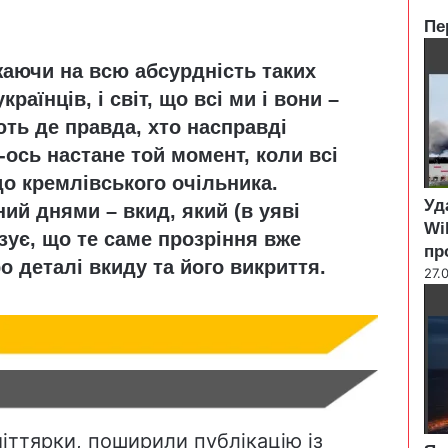
Пе
C
жаючи на всю абсурдність таких
l
o
раїнців, і світ, що всі ми і вони –
s
ють де правда, хто насправді
e
-ось настане той момент, коли всі
до кремлівського очільника.
Уд
ий днями – вкид, який (в уяві
Wi
зує, що те саме прозріння вже
пр
о деталі вкиду та його викриття.
27.
міттярки, поширили публікацію із