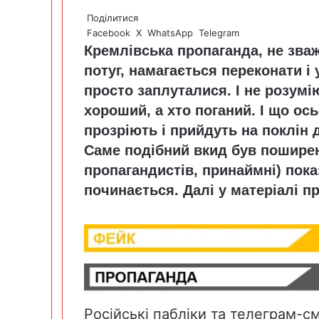
Поділитися
Facebook
X
WhatsApp
Telegram
Кремлівська пропаганда, не зва
потуг, намагається переконати і ук
просто заплуталися. І не розумі
хороший, а хто поганий. І що ось
прозріють і прийдуть на поклін 
Саме подібний вкид був поширен
пропагандистів, принаймні) пока
починається. Далі у матеріалі пр
Російські пабліки та телеграм-с