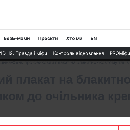
БезБ-меми
Проєкти
Хто ми
EN
ID-19. Правда і міфи
Контроль відновлення
PROМіф
вщина
/
Фейк про фейковий плакат на блакитно-жовтому тлі із
й плакат на блакитно-
иком до очільника кр