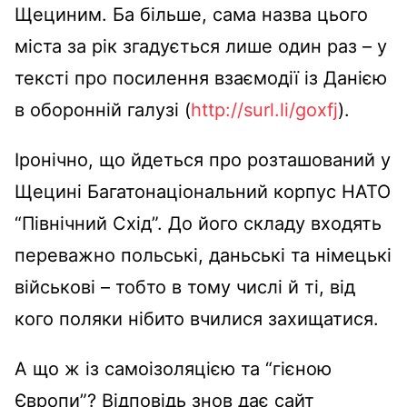
Щециним. Ба більше, сама назва цього
міста за рік згадується лише один раз – у
тексті про посилення взаємодії із Данією
в оборонній галузі (
http://surl.li/goxfj
).
Іронічно, що йдеться про розташований у
Щецині Багатонаціональний корпус НАТО
“Північний Схід”. До його складу входять
переважно польські, даньські та німецькі
військові – тобто в тому числі й ті, від
кого поляки нібито вчилися захищатися.
А що ж із самоізоляцією та “гієною
Європи”? Відповідь знов дає сайт