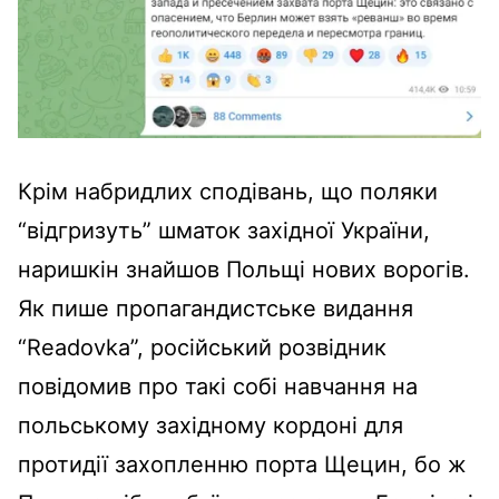
Крім набридлих сподівань, що поляки
“відгризуть” шматок західної України,
наришкін знайшов Польщі нових ворогів.
Як пише пропагандистське видання
“Readovka”, російський розвідник
повідомив про такі собі навчання на
польському західному кордоні для
протидії захопленню порта Щецин, бо ж