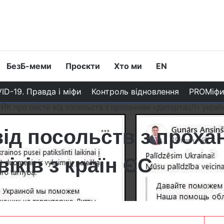
БезБ-меми
Проєкти
Хто ми
EN
ID-19. Правда і міфи
Контроль відновлення
PROМіф
ЙК про листи від посольств з проханням «депортації» україн
ід посольств з проха
іків з країн ЄС