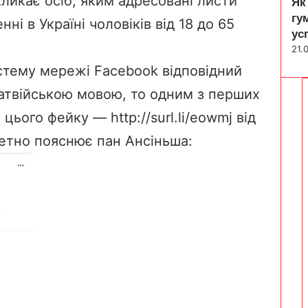
акликає осіб, яким адресовані листи
Як
гу
ні в Україні чоловіків від 18 до 65
ус
21.
стему мережі Facebook відповідний
 латвійською мовою, то одним з перших
я цього фейку —
http://surl.li/eowmj
від
етно пояснює пан Ансіньша: