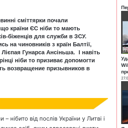
Пе
C
овинні сміттярки почали
l
o
що країни ЄС ніби то мають
s
ів-біженців для служби в ЗСУ.
e
сь на чиновників з країн Балтії,
 Лієпая Гунарса Ансіньша. І навіть
Уд
орінці ніби то призиває допомогти
Wi
чить возвращение призывников в
пр
27.
– нібито від послів України у Литві і