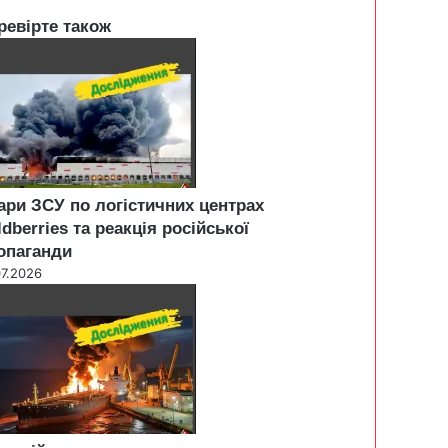
ревірте також
ари ЗСУ по логістичних центрах
ldberries та реакція російської
опаганди
07.2026