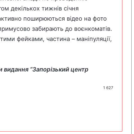
гом декількох тижнів січня
активно поширюються відео на фото
 примусово забирають до воєнкоматів.
тими фейками, частина – маніпуляції,
и видання “Запорізький центр
1 627