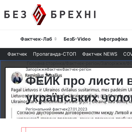
Головна
Фактчек-Лаб
БезБ-Video
Інфографіка
Фактчек
Пропаганда-СТОП
Фактчек NEWS
COV
Головна сторінка
/
Фактчек-регіон
/
Запоріжжя
/
ФЕ
Запоріжжя
Фактчек
Фактчек-регіон
ФЕЙК про листи в
українських чолов
Регіональний фактчек
27.01.2023