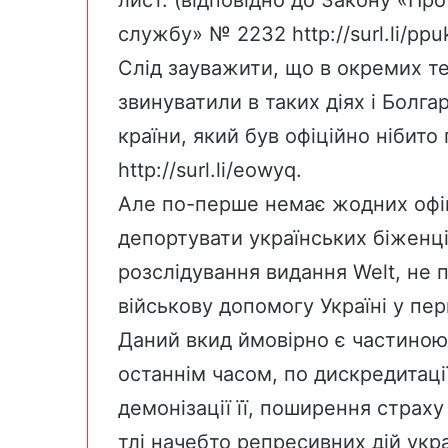
лист. (відповідно до Закону «Про
службу» № 2232
http://surl.li/ppu
Слід зауважити, що в окремих т
звинуватили в таких діях і Болга
країни, який був офіційно нібит
http://surl.li/eowyq
.
Але по-перше немає жодних офіц
депортувати українських біженці
розслідування видання Welt, не 
військову допомогу Україні у пе
Даний вкид ймовірно є частиною
останнім часом, по дискредитації
демонізації її, поширення страх
тлі начебто репресивних дій укр