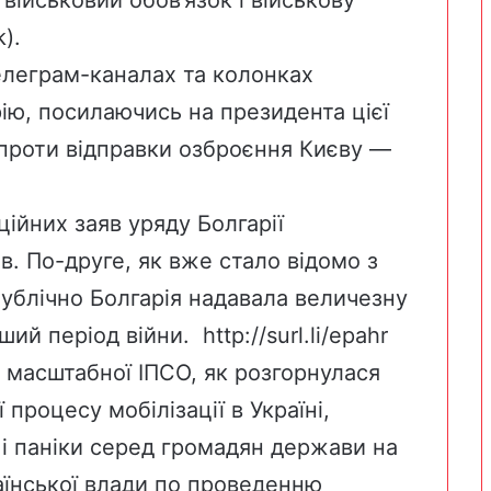
 військовий обов’язок і військову
k
).
елеграм-каналах та колонках
рію, посилаючись на президента цієї
о проти відправки озброєння Києву —
ійних заяв уряду Болгарії
в. По-друге, як вже стало відомо з
публічно Болгарія надавала величезну
рший період війни.
http://surl.li/epahr
 масштабної ІПСО, як розгорнулася
 процесу мобілізації в Україні,
у і паніки серед громадян держави на
аїнської влади по проведенню