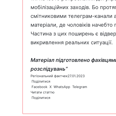
мобілізаційних заходів. Бо протя
смітниковими телеграм-канали 
матеріали, де чоловіків начебто
Частина з цих поширень є відвер
викривлення реальних ситуації.
Матеріал підготовлено фахівцям
розслідувань”
Регіональний фактчек
27.01.2023
Поділитися
Facebook
X
WhatsApp
Telegram
Читати статтю
Поділитися
F
X
W
T
V
P
a
h
e
i
r
c
a
l
b
i