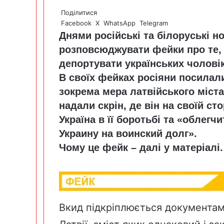
Поділитися
Facebook
X
WhatsApp
Telegram
Днями російські та білоруські н
розповсюджувати фейки про те, 
депортувати українських чоловік
В своїх фейках росіяни посилали
зокрема мера латвійського міста
надали скрін, де він на своїй ст
Україна в її боротьбі та «облег
Украину на воинский долг».
Чому це фейк – далі у матеріалі.
Вкид підкріплюється документами 