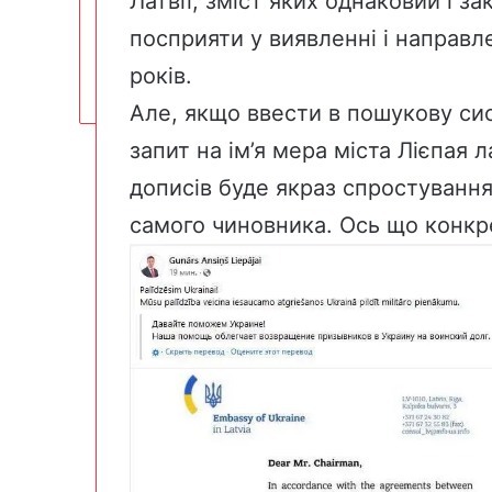
Латвії, зміст яких однаковий і з
посприяти у виявленні і направлен
років.
Але, якщо ввести в пошукову си
запит на ім’я мера міста Лієпая
дописів буде якраз спростуванн
самого чиновника. Ось що конкр