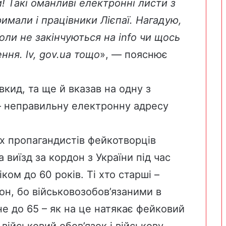
 Такі оманливі електронні листи з
имали і працівники Лієпаї. Нагадую,
оли не закінчуються на info чи щось
ння. lv, gov.ua тощо
», — пояснює
кид, та ще й вказав на одну з
– неправильну електронну адресу
х пропагандистів фейкотворців
виїзд за кордон з України під час
ком до 60 років. Ті хто старші –
он, бо військовозобов’язаними в
 не до 65 – як на це натякає фейковий