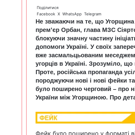
Поділитися
Facebook
X
WhatsApp
Telegram
Не зважаючи на те, що Угорщина 
прем’єр Орбан, глава МЗС Сіярт
блокуючи значну частину ініціа
допомоги Україні. У своїх запер
вже засмальцьованим меседжем 
угорців в Україні. Зрозуміло, що
Проте, російська пропаганда усі
породжуючи нові і нові фейки т
було поширено черговий – про н
України між Угорщиною. Про дета
Фейк було поширено у форматі в