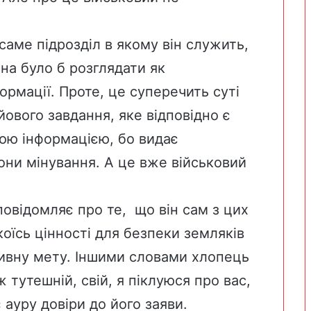
саме підрозділ в якому він служить,
на було б розглядати як
ормації. Проте, це суперечить суті
йового завдання, яке відповідно є
ою інформацією, бо видає
ни мінування. А це вже військовий
повідомляє про те, що він сам з цих
коїсь цінності для безпеки земляків
тивну мету. Іншими словами хлопець
ж тутешній, свій, я піклуюся про вас,
 ауру довіри до його заяви.