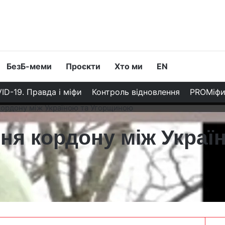
БезБ-меми
Проєкти
Хто ми
EN
ID-19. Правда і міфи
Контроль відновлення
PROМіф
кордону між Україною та Угорщиною
ня кордону між Украї