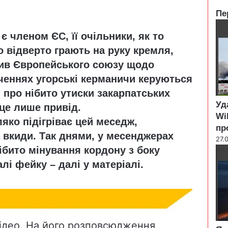
Пе
C
є членом ЄС, її очільники, як то
l
o
о відверто грають на руку кремля,
s
тив Європейського союзу щодо
e
еченнях угорські керманичи керуються
про нібито утиски закарпатських
Уд
 це лише привід.
Wi
ляко підігріває цей меседж,
пр
а вкиди. Так днями, у месенджерах
27.
ібито мінування кордону з боку
лі фейку – далі у матеріалі.
ідео. На його розповсюдження