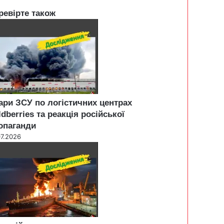
ревірте також
ари ЗСУ по логістичних центрах
ldberries та реакція російської
опаганди
07.2026