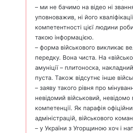
– ми не бачимо на відео ні звання
уповноважив, ні його кваліфікаці
компетентності цієї людини робит
такою інформацією.
– форма військового викликає вел
передку. Вона чиста. На «військ
амуніції – плитоноска, накладни
пуста. Також відсутнє інше війс
– заяву такого рівня про мінуван
невідомий військовий, невідомо п
компетенції. Як парафія офіційни
адміністрацій, військового кома
– у України з Угорщиною хоч і на