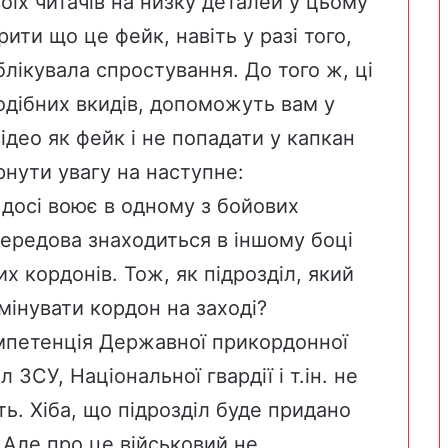
оїх читачів на низку деталей у цьому
ити що це фейк, навіть у разі того,
лікувала спростування. До того ж, ці
подібних вкидів, допоможуть вам у
ідео як фейк і не попадати у капкан
рнути увагу на наступне:
і досі воює в одному з бойових
 передова знаходиться в іншому боці
них кордонів. Тож, як підрозділ, який
мінувати кордон на заході?
мпетенція Державної прикордонної
ЗСУ, Національної гвардії і т.ін. не
ть. Хіба, що підрозділ буде придано
Але про це військовий не