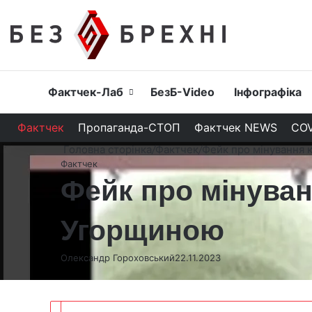
Головна
Фактчек-Лаб
БезБ-Video
Інфографіка
Фактчек
Пропаганда-СТОП
Фактчек NEWS
COV
Головна сторінка
/
Фактчек
/
Фейк про мінування 
Фактчек
Фейк про мінуван
Угорщиною
Олександр Гороховський
22.11.2023