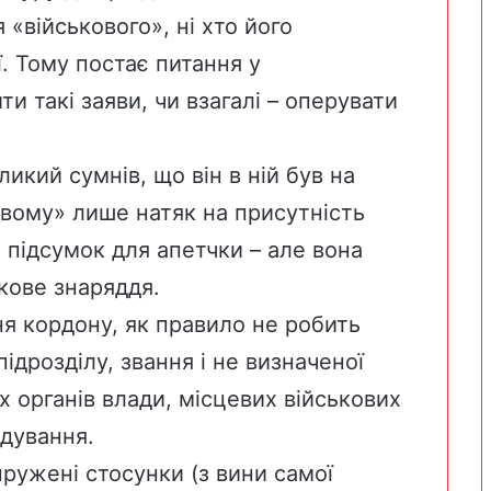
 «військового», ні хто його
ї. Тому постає питання у
и такі заяви, чи взагалі – оперувати
икий сумнів, що він в ній був на
овому» лише натяк на присутність
й підсумок для апетчки – але вона
ькове знаряддя.
ня кордону, як правило не робить
ідрозділу, звання і не визначеної
х органів влади, місцевих військових
ндування.
пружені стосунки (з вини самої