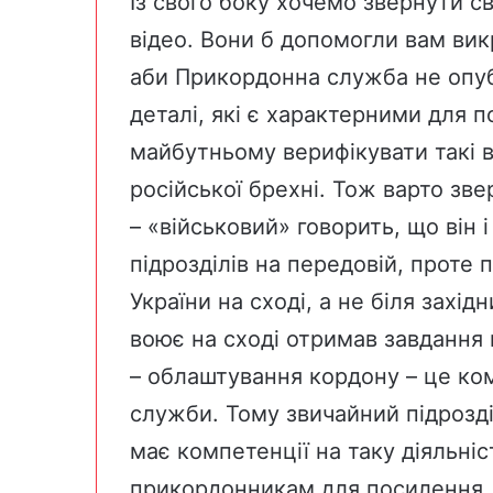
Із свого боку хочемо звернути св
відео. Вони б допомогли вам викр
аби Прикордонна служба не опуб
деталі, які є характерними для 
майбутньому верифікувати такі в
російської брехні. Тож варто зве
– «військовий» говорить, що він 
підрозділів на передовій, проте
України на сході, а не біля захід
воює на сході отримав завдання 
– облаштування кордону – це ко
служби. Тому звичайний підрозділ 
має компетенції на таку діяльніс
прикордонникам для посилення. 