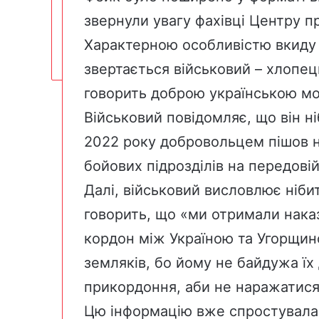
звернули увагу фахівці Центру п
Характерною особливістю вкиду є
звертається військовий – хлопець
говорить доброю українською м
Військовий повідомляє, що він ні
2022 року добровольцем пішов на
бойових підрозділів на передовій
Далі, військовий висловлює нібит
говорить, що «ми отримали наказ
кордон між Україною та Угорщин
земляків, бо йому не байдужа їх
прикордоння, аби не наражатися
Цю інформацію вже спростувал