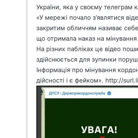
України, яка у своєму телеграм 
«У мережі почало з’являтися віде
закритим обличчям називає себе
що отримала наказ на мінування 
На різних пабліках це відео пош
здійснюється для зупинки порушн
Інформація про мінування кордо
дійсності і є фейком».
http://surl.l