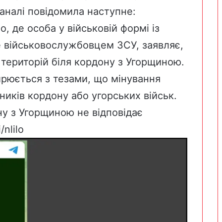
каналі повідомила наступне:
о, де особа у військовій формі із
 військовослужбовцем ЗСУ, заявляє,
територій біля кордону з Угорщиною.
ирюється з тезами, що мінування
иків кордону або угорських військ.
ну з Угорщиною не відповідає
i/nlilo