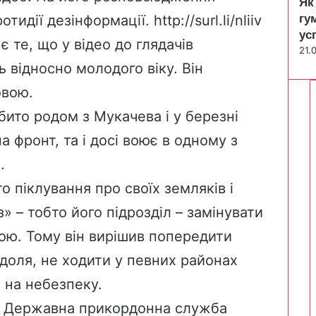
Як
гу
ротидії дезінформації.
http://surl.li/nliiv
ус
 те, що у відео до глядачів
21.
 відносно молодого віку. Він
овою.
бито родом з Мукачева і у березні
 фронт, та і досі воює в одному з
.
о піклування про своїх земляків і
» – тобто його підрозділ – замінувати
ою. Тому він вирішив попередити
 доля, не ходити у певних районах
 на небезпеку.
а Державна прикордонна служба