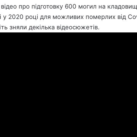
 відео про підготовку 600 могил на кладови
ті у 2020 році для можливих померлих від Cov
іть зняли
декілька
відеосюжетів
.