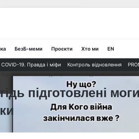
іка
БезБ-меми
Проєкти
Хто ми
EN
COVID-19. Правда і міфи
Контроль відновлення
PRO
 підготовлені могили для захисників Авдіївки
гідь підготовлені мог
вки