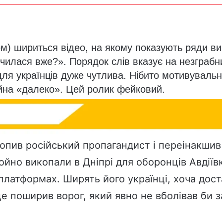
ром) шириться відео, на якому показують ряди в
нчилася вже?». Порядок слів вказує на незграбн
для українців дуже чутлива. Нібито мотивуваль
війна «далеко». Цей ролик фейковий.
опив російський пропагандист і переінакшив 
щойно викопали в Дніпрі для оборонців Авдії
 платформах. Ширять його українці, хоча дост
е поширив ворог, який явно не вболівав би з