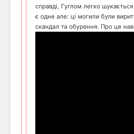
справді, Гуглом легко шукається
є одне але: ці могили були вири
скандал та обурення. Про це нав