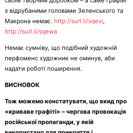
своїм творчим доробком – а саме графіиі
з відрубаними головами Зеленського та
Макрона немає.
http://surl.li/sqevi
,
http://surl.li/sqewa
Немає сумніву, що подібний художній
перфоменс художник не оминув, аби
надати роботі поширення.
ВИСНОВОК
Тож можемо констатувати, що вкид про
«криваве графіті» – чергова провокація
російської пропаганди, у якій
використано для прикриття і