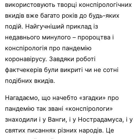
використовують творці конспірологічних
вкидів вже багато років до будь-яких
подій. Найгучніший приклад із
недавнього минулого – пророцтва і
конспірологія про пандемію
коронавірусу. Завдяки роботі
фактчекерів були викриті чи не сотні
подібних вкидів.
Нагадаємо, що начебто «згадки» про
пандемію так звані «конспірологи»
знаходили і у Ванги, і у Нострадамуса, і у
святих писаннях різних народів. Це