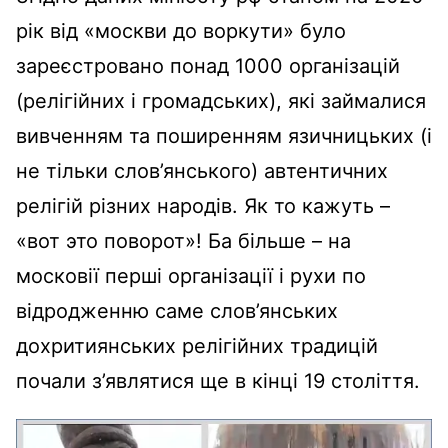
рік від «москви до воркути» було
зареєстровано понад 1000 організацій
(релігійних і громадських), які займалися
вивченням та поширенням язичницьких (і
не тільки слов’янського) автентичних
релігій різних народів. Як то кажуть –
«вот это поворот»! Ба більше – на
московії перші організації і рухи по
відродженню саме слов’янських
дохритиянських релігійних традицій
почали з’являтися ще в кінці 19 століття.