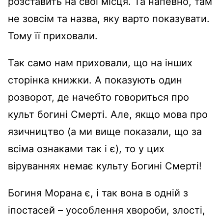
розставить на свої місця. Та напевно, там
не зовсім та назва, яку варто показувати.
Тому її приховали.
Так само нам приховали, що на інших
сторінка книжки. А показують один
розворот, де начебто говориться про
культ богині Смерті. Але, якщо мова про
язичництво (а ми вище показали, що за
всіма ознаками так і є), то у цих
віруваннях немає культу Богині Смерті!
Богиня Морана є, і так вона в одній з
іпостасей – уособлення хвороби, злості,