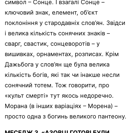
символ – Сонце. І взагалі Сонце –
ключовий знак, елемент, об’єкт
поклоніння у стародавніх слов’ян. Звідси
і велика кількість сонячних знаків –
сварг, свастик, сонцеворотів – у
вишивках, орнаментах, розписах. Крім
Дажьбога у слов’ян ще була велика
кількість богів, які так чи інакше несли
сонячний тотем. Тож говорити, про
«культ смерті» тут якось недоречно.
Морана (в інших варіаціях – Морена) –
просто одна з богинь великого пантеону.
МЕСЕДЖ 3. «АЗОВЦІ ГОТОВІ БУЛИ