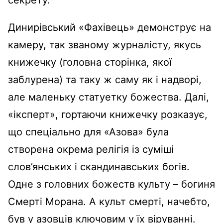
секрету.
Динирівський «Фахівець» демонструє на
камеру, так званому журналісту, якусь
книжечку (головна сторінка, якої
заблурена) та таку ж саму як і надворі,
але маленьку статуетку божества. Далі,
«іксперт», гортаючи книжечку розказує,
що спеціально для «Азова» була
створена окрема релігія із суміші
слов’янських і скандинавських богів.
Одне з головних божеств культу – богиня
Смерті Морана. А культ смерті, начебто,
був у азовців ключовим у їх віруванні.