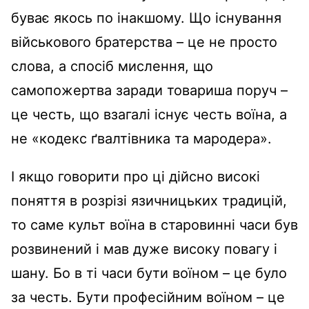
буває якось по інакшому. Що існування
військового братерства – це не просто
слова, а спосіб мислення, що
самопожертва заради товариша поруч –
це честь, що взагалі існує честь воїна, а
не «кодекс ґвалтівника та мародера».
І якщо говорити про ці дійсно високі
поняття в розрізі язичницьких традицій,
то саме культ воїна в старовинні часи був
розвинений і мав дуже високу повагу і
шану. Бо в ті часи бути воїном – це було
за честь. Бути професійним воїном – це