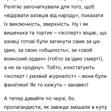
Релігію започаткували для того, щоб
«відірвати азовців від народу», показати
їх виключність, зверхність. Ну і як
вишенька та тортик – «іксперт» віщає, що
азовці готові були загинути саме за цю
ідею, за свою «общность», за «свой
воинский орден» (тобто за ідею смерті),
а не за «родіну». Тобто, констатують
«іксперт і умовнй журналіст» – вони були
фанатики! Як то кажуть – занавес!
А тепер давайте по черзі, бо
пропагандисти, як завжди змішали в купу