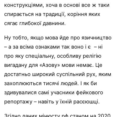
конструкціями, хоча в основі все ж таки
спирається на традиції, коріння яких
сягає глибокої давнини.
Ну тобто, якщо мова йде про язичництво
– а за всіма ознаками так воно і є – ні
про яку спеціальну, особливу релігію
вигадану для «Азову» мови немає. Це
достатньо широкий суспільний рух, яким
захоплюються тисячі людей. І як би
здивувалися самі учасники фейкового
репортажу – навіть у їхній расєюшці.
Згідно даних мінюсту рф станом на 2020