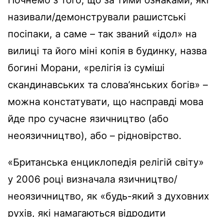
називали/демонстрували рашистські
посіпаки, а саме – так званий «ідол» на
вилиці та його міні копія в будинку, назва
богині Морани, «релігія із суміші
скандинавських та слова’янських богів» –
можна констатувати, що насправді мова
йде про сучасне язичництво (або
неоязичництво), або – рідновірство.
«Британська енциклопедія релігій світу»
у 2006 році визначала язичництво/
неоязичництво, як «будь-який з духовних
рухів, які намагаються відродити