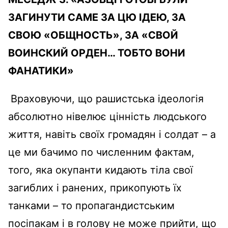
ЗАГИНУТИ САМЕ ЗА ЦЮ ІДЕЮ, ЗА
СВОЮ «ОБЩНОСТЬ», ЗА «СВОЙ
ВОИНСКИЙ ОРДЕН… ТОБТО ВОНИ
ФАНАТИКИ»
Враховуючи, що рашистська ідеологія
абсолютно нівелює цінність людського
життя, навіть своїх громадян і солдат – а
це ми бачимо по численним фактам,
того, яка окупанти кидають тіла свої
загиблих і ранених, прикопують їх
танками – то пропагандистським
посіпакам і в голову не може прийти, що