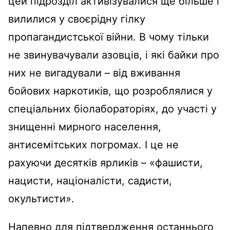
цей підрозділ активізувалися ще більше і
вилилися у своєрідну гілку
пропагандистської війни. В чому тільки
не звинувачували азовців, і які байки про
них не вигадували – від вживання
бойових наркотиків, що розроблялися у
спеціальних біолабораторіях, до участі у
знищенні мирного населення,
антисемітських погромах. І це не
рахуючи десятків ярликів – «фашисти,
нацисти, націоналісти, садисти,
окультисти».
Напевно для підтвердження останнього