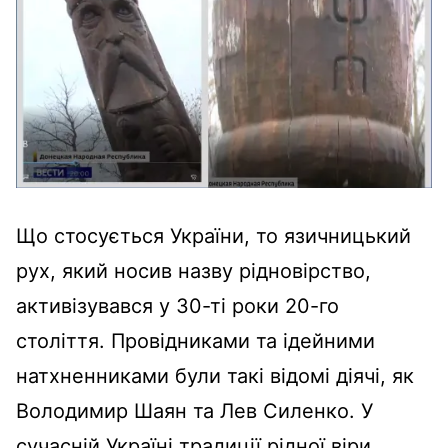
Що стосується України, то язичницький
рух, який носив назву рідновірство,
активізувався у 30-ті роки 20-го
століття. Провідниками та ідейними
натхненниками були такі відомі діячі, як
Володимир Шаян та Лев Силенко. У
сучасній Україні традиції рідної віри,