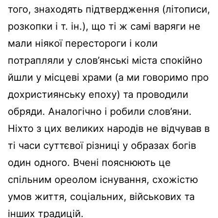
того, знаходять підтвердження (літописи,
розкопки і т. ін.), що ті ж самі варяги не
мали ніякої перестороги і коли
потрапляли у слов’янські міста спокійно
йшли у місцеві храми (а ми говоримо про
дохристиянську епоху) та проводили
обряди. Аналогічно і робили слов’яни.
Ніхто з цих великих народів не відчував в
ті часи суттєвої різниці у образах богів
один одного. Вчені пояснюють це
спільним ореолом існування, схожістю
умов життя, соціальних, військових та
інших традицій.