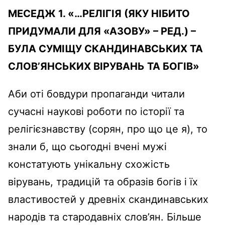
МЕСЕДЖ 1. «…РЕЛІГІЯ (ЯКУ НІБИТО
ПРИДУМАЛИ ДЛЯ «АЗОВУ» – РЕД.) –
БУЛА СУМІЩУ СКАНДИНАВСЬКИХ ТА
СЛОВ
’
ЯНСЬКИХ ВІРУВАНЬ ТА БОГІВ»
Аби оті бовдури пропаганди читали
сучасні наукові роботи по історії та
релігієзнавству (сорян, про що це я), то
знали б, що сьогодні вчені мужі
констатують унікальну схожість
вірувань, традицій та образів богів і їх
властивостей у древніх скандинавських
народів та стародавніх слов’ян. Більше