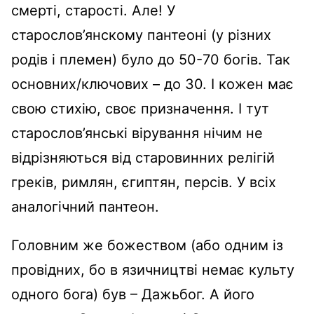
смерті, старості. Але! У
старослов’янскому пантеоні (у різних
родів і племен) було до 50-70 богів. Так
основних/ключових – до 30. І кожен має
свою стихію, своє призначення. І тут
старослов’янські вірування нічим не
відрізняються від старовинних релігій
греків, римлян, єгиптян, персів. У всіх
аналогічний пантеон.
Головним же божеством (або одним із
провідних, бо в язичництві немає культу
одного бога) був – Дажьбог. А його