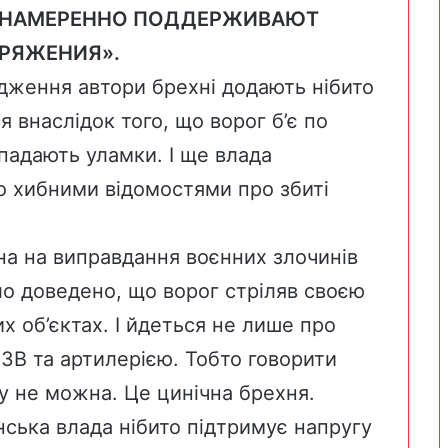
ТИ НАМЕРЕННО ПОДДЕРЖИВАЮТ
ПРЯЖЕНИЯ».
дження автори брехні додають нібито
 внаслідок того, що ворог б’є по
падають уламки. І ще влада
о хибними відомостями про збиті
а на виправдання воєнних злочинів
уло доведено, що ворог стріляв своєю
 об’єктах. І йдеться не лише про
СЗВ та артилерією. Тобто говорити
у не можна. Це цинічна брехня.
нська влада нібито підтримує напругу