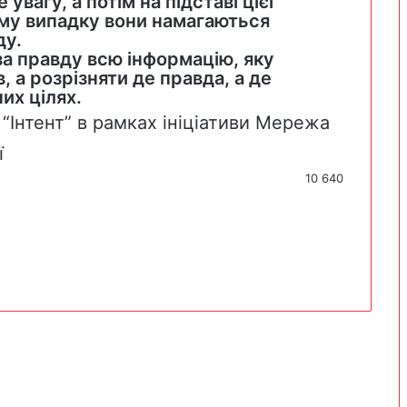
увагу, а потім на підставі цієї
ому випадку вони намагаються
ду.
за правду всю інформацію, яку
 а розрізняти де правда, а де
их цілях.
“Інтент” в рамках ініціативи Мережа
ї
10 640