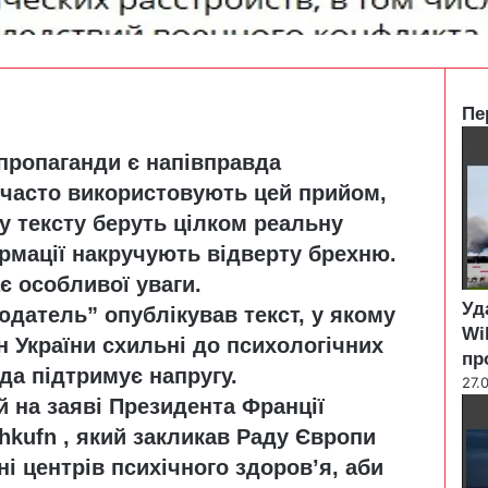
Пе
C
пропаганди є напівправда
l
o
а часто використовують цей прийом,
s
у тексту беруть цілком реальну
e
ормації накручують відверту брехню.
є особливої уваги.
Уд
юдатель” опублікував текст, у якому
Wi
н України схильні до психологічних
пр
ада підтримує напругу.
27.
 на заяві Президента Франції
i/hkufn
, який закликав Раду Європи
ні центрів психічного здоров’я, аби