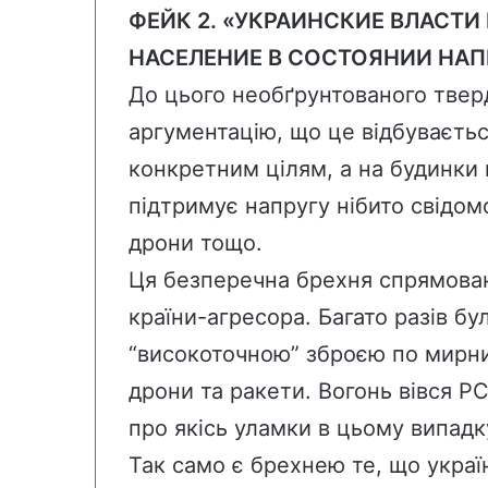
ФЕЙК 2. «УКРАИНСКИЕ ВЛАС
НАСЕЛЕНИЕ В СОСТОЯНИИ НА
До цього необґрунтованого твер
аргументацію, що це відбувається
конкретним цілям, а на будинки 
підтримує напругу нібито свідом
дрони тощо.
Ця безперечна брехня спрямован
країни-агресора. Багато разів б
“високоточною” зброєю по мирних
дрони та ракети. Вогонь вівся Р
про якісь уламки в цьому випадк
Так само є брехнею те, що украї