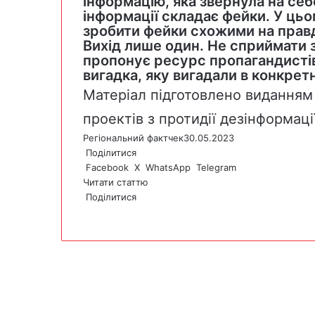
інформацію, яка звернула на себе 
інформації складає фейки. У ць
зробити фейки схожими на прав
Вихід лише один. Не сприймати 
пропонує ресурс пропагандистів,
вигадка, яку вигадали в конкретн
Матеріал підготовлено виданням 
проектів з протидії дезінформаці
Регіональний фактчек
30.05.2023
Поділитися
Facebook
X
WhatsApp
Telegram
Читати статтю
Поділитися
F
X
W
T
V
P
a
h
e
i
r
c
a
l
b
i
e
t
e
e
n
b
s
g
r
t
o
A
r
o
p
a