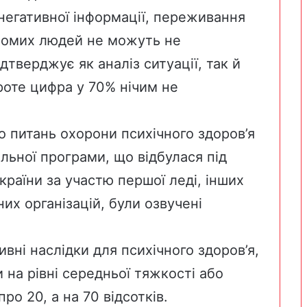
негативної інформації, переживання
айомих людей не можуть не
дтверджує як аналіз ситуації, так й
проте цифра у 70% нічим не
 питань охорони психічного здоров’я
альної програми, що відбулася під
країни за участю першої леді, інших
их організацій, були озвучені
вні наслідки для психічного здоров’я,
и на рівні середньої тяжкості або
ро 20, а на 70 відсотків.