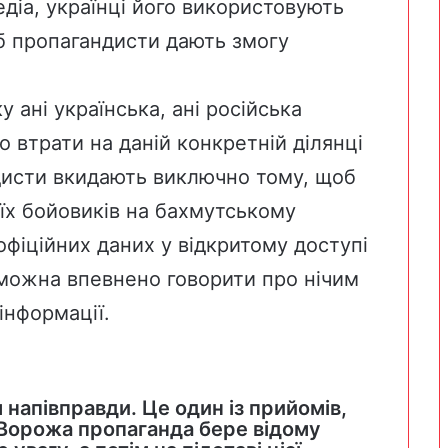
діа, українці його використовують
іб пропагандисти дають змогу
 ані українська, ані російська
о втрати на даній конкретній ділянці
дисти вкидають виключно тому, щоб
оїх бойовиків на бахмутському
офіційних даних у відкритому доступі
 можна впевнено говорити про нічим
інформації.
напівправди. Це один із прийомів,
 Ворожа пропаганда бере відому