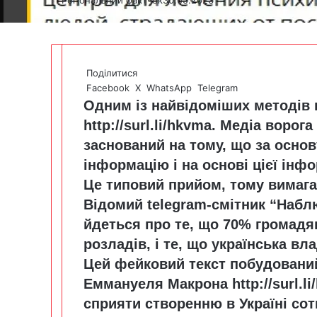
Поділитися
Facebook
X
WhatsApp
Telegram
Одним із найвідоміших методів 
http://surl.li/hkvma
. Медіа ворог
заснований на тому, що за основ
інформацію і на основі цієї інф
Це типовий прийом, тому вимага
Відомий telegram-смітник “Набл
йдеться про те, що 70% громадя
розладів, і те, що українська вл
Цей фейковий текст побудований
Еммануеля Макрона
http://surl.l
сприяти створенню в Україні сот