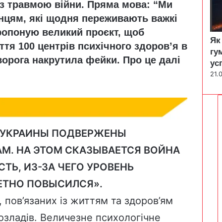
з травмою війни. Пряма мова: “Ми
нцям, які щодня переживають важкі
пропоную великий проєкт, щоб
Як
тя 100 центрів психічного здоров’я в
гу
 ворога накрутила фейки. Про це далі
ус
21.
Н УКРАИНЫ ПОДВЕРЖЕНЫ
М. НА ЭТОМ СКАЗЫВАЕТСЯ ВОЙНА
ТЬ, ИЗ-ЗА ЧЕГО УРОВЕНЬ
ЕТНО ПОВЫСИЛСЯ».
, пов’язаних із життям та здоров’ям
озладів. Величезне психологічне