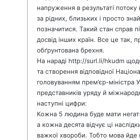
напруження в результаті потоку 
за рідних, близьких і просто зн
позначитися. Такий стан справ пі
досвід інших країн. Все це так, 
обґрунтована брехня.
На нараді
http://surl.li/hkudm
щодо
та створення відповідної Націон
головуванням прем’єр-міністра У
представників уряду й міжнародн
наступні цифри:
Кожна 5 людина буде мати негати
а кожна десята відчує ці наслідк
важкої хвороби. Тобто мова йде п