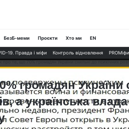
БезБ-меми
Проєкти
Хто ми
EN
ID-19. Правда і міфи
Контроль відновлення
PROМіф
 про те, що 70% громадян України схильні до психічних розл
70% громадян України 
ів, а українська влад
у