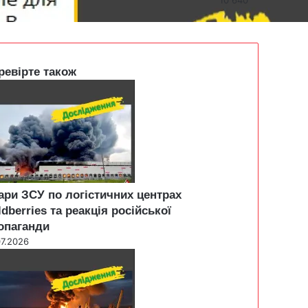
ревірте також
ари ЗСУ по логістичних центрах
ldberries та реакція російської
опаганди
07.2026