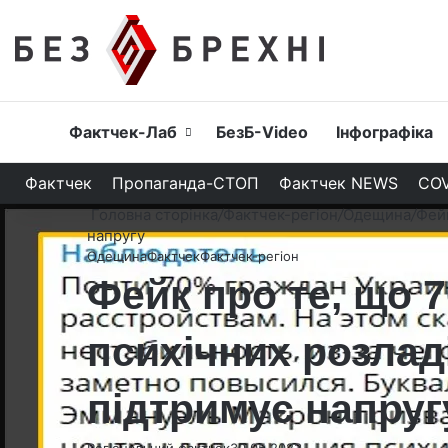
Головна
Фактчек-Лаб
БезБ-Video
Інфографіка
Фактчек
Пропаганда-СТОП
Фактчек NEWS
COV
Головна сторінка
/
Фактчек-регіон
/
Одещина
/
Фейк
напругу
Одещина
Фактчек
Фактчек-регіон
Фейк про те, що 
психічних розлад
підтримує напруг
Регіональний фактчек
30.05.2023