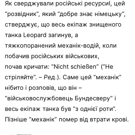
Як сверджували російські ресурсиІ, цей
“розвідник”, який “добре знає німецьку”,
стверджує, що весь екіпаж знищеного
танка Leopard загинув, а
тяжкопоранений механік-водій, коли
побачив російських військових,
почав кричати: “Nicht schießen” (“Не
стріляйте”. –
Ред
.). Саме цей “механік”
нібито і розповів, що він –
“військовослужбовець Бундесверу” і
весь екіпаж танка був “з однієї роти”.
Пізніше “механік” помер від втрати крові.