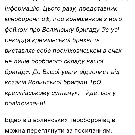
інформацію. Цього разу, представник
міноборони рф, ігор конашенков з його
фейком про Волинську бригаду б’є усі
рекорди кремлівської брехні та
виставляє себе посміховиськом в очах
не лише особового складу нашої
бригади. До Вашої уваги відеолист від
козаків Волинської бригади ТрО
кремлівському султану», – йдеться у
повідомленні.
Відео від волинських тероборонівців
можна переглянути за посиланням.