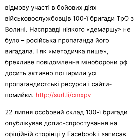
відмову участі в бойових діях
військовослужбовців 100-ї бригади ТрО з
Волині. Насправді ніякого «демаршу» не
було – російська пропаганда його
вигадала. І як «методичка пише»,
брехливе повідомлення міноборони рф
досить активно поширили усі
пропагандистські ресурси і сайти-
помийки.
http://surl.li/cmxpv
22 липня особовий склад 100-ї бригади
опублікував допис-спростування на
офіційній сторінці у Facebook і записав