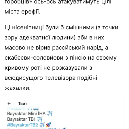
горобців» ось-ось атакуватимуть цілі
міста ерефії.
Ці нісенітниці були б смішними (з точки
зору адекватної людини) аби в них
масово не вірив расєйський нарід, а
скабєєви-соловйови з піною на своєму
кривому роті не розказували з
всюдисущого телевізора подібні
жахалки.