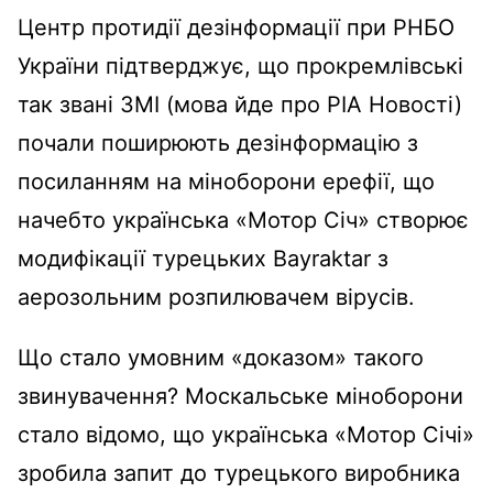
Центр протидії дезінформації при РНБО
України підтверджує, що прокремлівські
так звані ЗМІ (мова йде про РІА Новості)
почали поширюють дезінформацію з
посиланням на міноборони ерефії, що
начебто українська «Мотор Січ» створює
модифікації турецьких Bayraktar з
аерозольним розпилювачем вірусів.
Що стало умовним «доказом» такого
звинувачення? Москальське міноборони
стало відомо, що українська «Мотор Січі»
зробила запит до турецького виробника