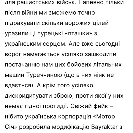
для рашистських військ. Напевно тільки
після війни ми зможемо точно
підрахувати скільки ворожих цілей
уразили ці турецькі «пташки» з
українським серцем. Але вже сьогодні
ворог намагається усіляко зашкодити
постачанню нам цих бойових літальних
машин Туреччиною (що в них ніяк не
вдається). А крім того усіляко
дискридитувати зброю, проти якої у них
немає гідної протидії. Свіжий фейк –
нібито українська корпорація «Мотор
Січ» розробила модифікацію Bayraktar з