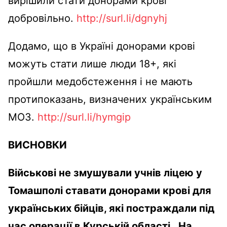
вирішили стати донорами крові
добровільно.
http://surl.li/dgnyhj
Додамо, що в Україні донорами крові
можуть стати лише люди 18+, які
пройшли медобстеження і не мають
протипоказань, визначених українським
МОЗ.
http://surl.li/hymgip
ВИСНОВКИ
Військові не змушували учнів ліцею у
Томашполі ставати донорами крові для
українських бійців, які постраждали під
час операції в Курській області. На