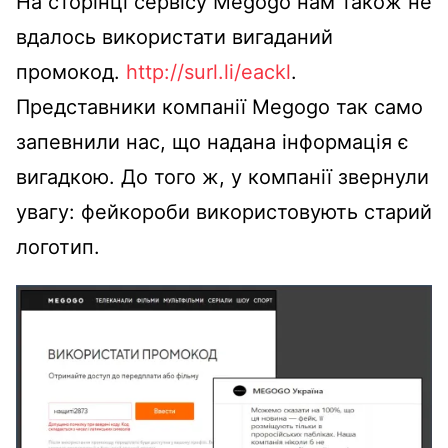
На сторінці сервісу Megogo нам також не
вдалось використати вигаданий
промокод.
http://surl.li/eackl
.
Представники компанії Megogo так само
запевнили нас, що надана інформація є
вигадкою. До того ж, у компанії звернули
увагу: фейкороби використовують старий
логотип.