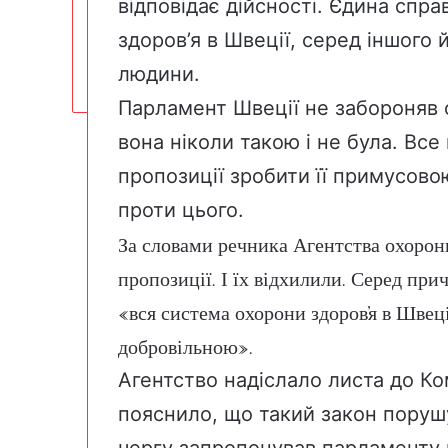
відповідає дійсності. Єдина сп
здоров’я в Швеції, серед іншого 
людини.
Парламент Швеції не забороняв о
вона ніколи такою і не була. Все
пропозиції зробити її примусовою
проти цього.
За словами речника Агентства охорони 
пропозиції. І їх відхилили. Серед при
«вся система охорони здоров’я в Швеці
добровільною
».
Агентство надіслало листа до Ко
пояснило, що такий закон поруш
чергу запропонував парламенту 