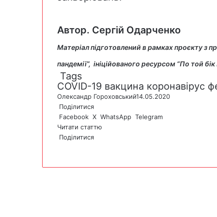
Автор. Сергій Одарченко
Матеріал підготовлений в рамках проєкту з п
пандемії”
, ініційованого ресурсом “По той бік
Tags
COVID-19
вакцина
коронавірус
ф
Олександр Гороховський
14.05.2020
Поділитися
Facebook
X
WhatsApp
Telegram
Читати статтю
Поділитися
F
X
W
T
V
P
a
h
e
i
r
c
a
l
b
i
e
t
e
e
n
b
s
g
r
t
o
A
r
o
p
a