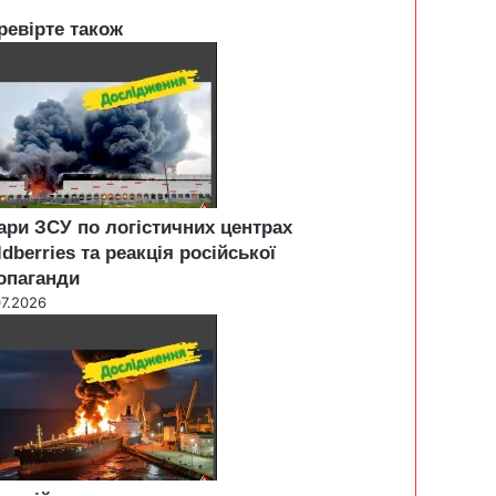
ревірте також
ари ЗСУ по логістичних центрах
ldberries та реакція російської
опаганди
07.2026