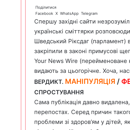
Поділитися
Facebook
X
WhatsApp
Telegram
Спершу західні сайти незрозуміло
українські сміттярки розповсюди
Шведський Ріксдаг (парламент) в
закріпили в законі примусові щ
Your News Wire (перейменоване 
видають за цьогорічне. Хоча, нас
МАНІПУЛЯЦІЯ
/
Ф
ВЕРДИКТ.
СПРОСТУВАННЯ
Сама публікація давно видалена,
перепостах. Серед причин такого
проблеми зі здоров’ям у дітей, 