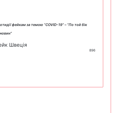
ротидії фейкам за темою “COVID-19” –
“По той бік
 новин”
ейк
Швеція
896