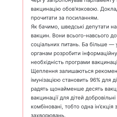
вакцинацію
обов’язковою
. Докл
прочитати за посиланням.
Як бачимо, шведські депутати на
вакцин. Вони всього-навсього д
соціальних питань. Ба більше — 
органам розробити інформаційну
необхідність програми вакцинації
Щеплення залишаються
рекоме
імунізацією становить 96% для діт
радять щонайменше десять вакци
вакцинації для дітей добровільні 
комбіновані, тобто одна ін’єкція
захворювань
.