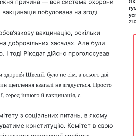
равжня причина — вся система охорони
Як
гу
й вакцинація побудована на згоді
ус
21.
бов’язкову вакцинацію, оскільки
 на добровільних засадах. Але були
. І тоді Ріксдаг дійсно
проголосував
здоров’я Швеції, було не сім, а всього дві
чин щеплення взагалі не згадується. Просто
ї, серед іншого й вакцинація, є
мітету з соціальних питань, в якому
уватиме конституцію. Комітет в свою
відхилити пропозиції зробити