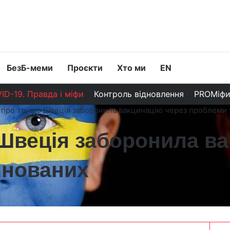
БезБ-меми
Проєкти
Хто ми
EN
ID-19. Правда і міфи
Контроль відновлення
PROМіф
про те, що Швеція заборонила вакцинацію через проблеми 
Швеція заборонила ва
инованих