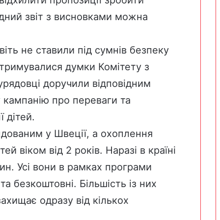
адний
звіт
з висновками можна
віть не ставили під сумнів безпеку
отримувалися думки Комітету з
урядовці доручили відповідним
 кампанію про переваги та
 дітей.
ндованим
у Швеції, а охоплення
ей віком від 2 років. Наразі в країні
н. Усі вони в рамках програми
та безкоштовні. Більшість із них
 захищає одразу від кількох