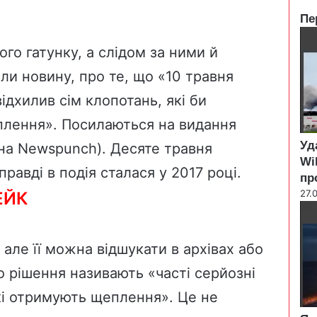
Пе
C
l
го гатунку, а слідом за ними й
o
ли новину, про те, що «10 травня
s
e
ідхилив сім клопотань, які би
еплення». Посилаються на видання
Уд
на Newspunch). Десяте травня
Wi
правді в подія сталася у 2017 році.
пр
27.
ЕЙК
 але її можна відшукати в архівах або
 рішення називають «часті серйозні
які отримують щеплення». Це не