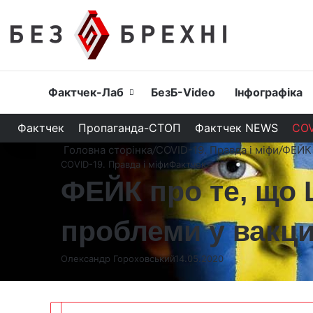
Головна
Фактчек-Лаб
БезБ-Video
Інфографіка
Фактчек
Пропаганда-СТОП
Фактчек NEWS
COV
Головна сторінка
/
COVID-19. Правда і міфи
/
ФЕЙК 
COVID-19. Правда і міфи
Фактчек
ФЕЙК про те, що 
проблеми у вакц
Олександр Гороховський
14.05.2020