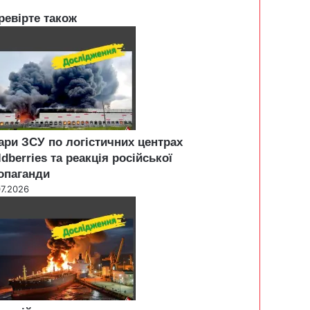
ревірте також
ари ЗСУ по логістичних центрах
ldberries та реакція російської
опаганди
07.2026