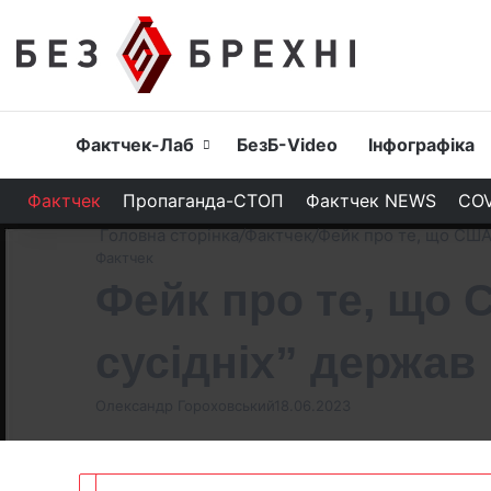
Головна
Фактчек-Лаб
БезБ-Video
Інфографіка
Фактчек
Пропаганда-СТОП
Фактчек NEWS
COV
Головна сторінка
/
Фактчек
/
Фейк про те, що США 
Фактчек
Фейк про те, що 
сусідніх” держав
Олександр Гороховський
18.06.2023