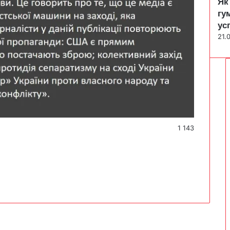
Як
гу
ус
21.
1 143