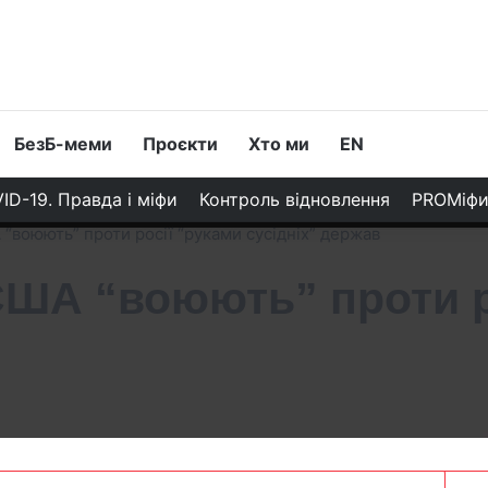
БезБ-меми
Проєкти
Хто ми
EN
ID-19. Правда і міфи
Контроль відновлення
PROМіф
“воюють” проти росії “руками сусідніх” держав
США “воюють” проти р