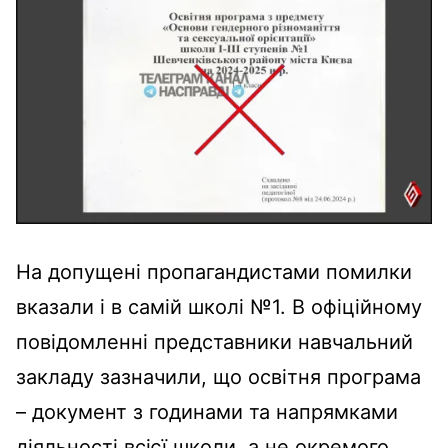
На допущені пропагандистами помилки
вказали і в самій школі №1. В офіційному
повідомленні представники навчальний
закладу зазначили, що освітня програма
– документ з годинами та напрямками
діяльності всієї школи, а не окремого