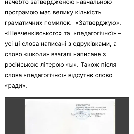
начебто затвердженою навчальною
програмою має велику кількість
граматичних помилок. «Затверджую»,
«Шевченківського» та «педагогічної» –
усі ці слова написані з одруківками, а
слово «школи» взагалі написане з
російською літерою «ы». Також після
слова «педагогічної» відсутнє слово
«ради».