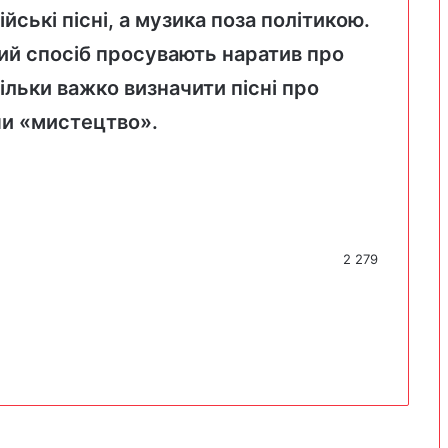
йські пісні, а музика поза політикою.
кий спосіб просувають наратив про
ільки важко визначити пісні про
чи «мистецтво».
2 279