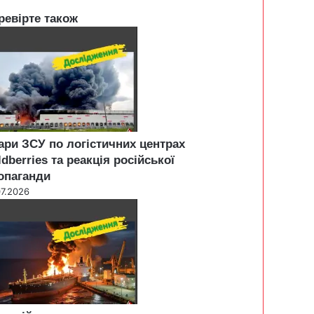
ревірте також
ари ЗСУ по логістичних центрах
ldberries та реакція російської
опаганди
07.2026