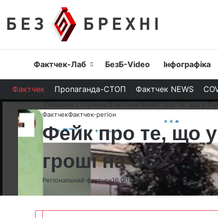
Головна
Фактчек-Лаб
БезБ-Video
Інфографіка
Фактчек
Пропаганда-СТОП
Фактчек NEWS
COV
Головна сторінка
/
Фактчек
/
Фейк про те, що у Лу
Фактчек
Фактчек-регіон
Фейк про те, що 
гроші на ЗСУ
Регіональний фактчек
16.08.2024