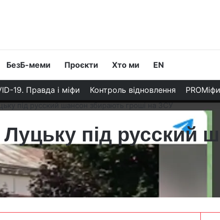
БезБ-меми
Проєкти
Хто ми
EN
ID-19. Правда і міфи
Контроль відновлення
PROМіф
цьку під русский шансон збирають гроші на ЗСУ
у Луцьку під русский 