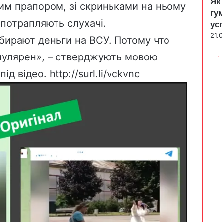
Як
тим прапором, зі скриньками на ньому
гу
 потрапляють слухачі.
ус
21.
бирают деньги на ВСУ. Потому что
пулярен», – стверджують мовою
під відео.
http://surl.li/vckvnc