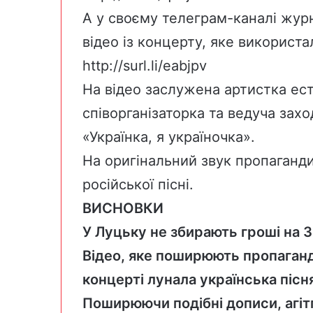
А у своєму телеграм-каналі жур
відео із концерту, яке використа
http://surl.li/eabjpv
На відео заслужена артистка ес
співорганізаторка та ведуча захо
«Українка, я україночка».
На оригінальний звук пропаганд
російської пісні.
ВИСНОВКИ
У Луцьку не збирають гроші на З
Відео, яке поширюють пропаганди
концерті лунала українська пісн
Поширюючи подібні дописи, агіт