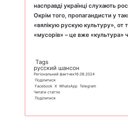
насправді українці слухають росі
Окрім того, пропагандисти у та
«вялікую рускую культуру», от т
«мусорів» – це вже «культура» 
Tags
русский шансон
Регіональний фактчек
16.08.2024
Поділитися
Facebook
X
WhatsApp
Telegram
Читати статтю
Поділитися
F
X
W
T
V
P
a
h
e
i
r
c
a
l
b
i
e
t
e
e
n
b
s
g
r
t