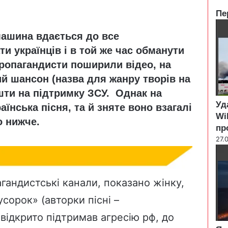
Пе
C
машина вдається до все
l
o
и українців і в той же час обманути
s
пропагандисти поширили відео, на
e
ий шансон (назва для жанру творів на
ти на підтримку ЗСУ. Однак на
Уд
їнська пісня, та й зняте воно взагалі
Wi
о нижче.
пр
27.
агандистські канали, показано жінку,
усорок» (авторки пісні –
відкрито підтримав агресію рф, до