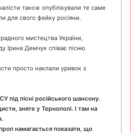
налісти також опублікували те саме
ли для свого фейку росіяни.
традного мистецтва України,
ду Ірина Демчук співає пісню
исти просто наклали уривок з
СУ під пісні російського шансону.
сти, зняте у Тернополі. І там на
я.
проп намагається показати, що