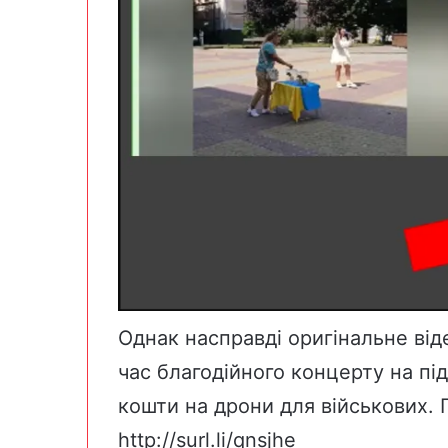
Однак насправді оригінальне віде
час благодійного концерту на п
кошти на дрони для військових. 
http://surl.li/qnsjhe