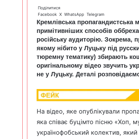
Поділитися
Facebook
X
WhatsApp
Telegram
Кремлівська пропагандистська 
примітивніших способів оббрехат
російську аудиторію. Зокрема, 
якому нібито у Луцьку під русск
тюремну тематику) збирають кош
оригінальному відео звучить укра
не у Луцьку. Деталі розповідаєм
На відео, яке опублікували проп
яка співає буцімто пісню «Хоп, м
українофобський колектив, який 