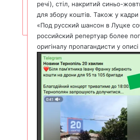
речі), стіл, накритий синьо-жов
для збору коштів. Також у кадри
«Под русский шансон в Луцке со
российский репертуар более по
оригіналу пропагандисти у описі 