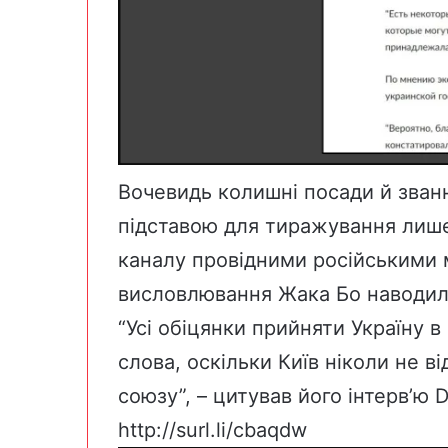
Вочевидь колишні посади й зван
підставою для тиражування лише 
каналу провідними російськими 
висловлювання Жака Бо наводили
“Усі обіцянки прийняти Україну в
слова, оскільки Київ ніколи не ві
союзу”, – цитував його інтерв’ю 
http://surl.li/cbaqdw