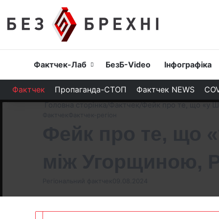
Головна
Фактчек-Лаб
БезБ-Video
Інфографіка
Фактчек
Пропаганда-СТОП
Фактчек NEWS
COV
Головна сторінка
/
Фактчек
/
Фейк про те, що «у 
Фактчек
Фактчек-регіон
Фейк про те, що 
між Угорщиною, 
Регіональний фактчек
09.08.2024