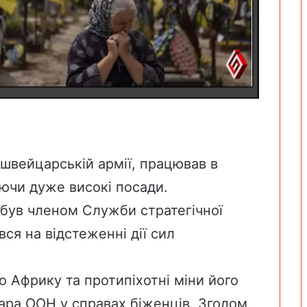
швейцарській армії, працював в
ючи дуже високі посади.
 був членом Служби стратегічної
вся на відстеженні дії сил
о Африку та протипіхотні міни його
ара ООН у справах біженців. Згодом