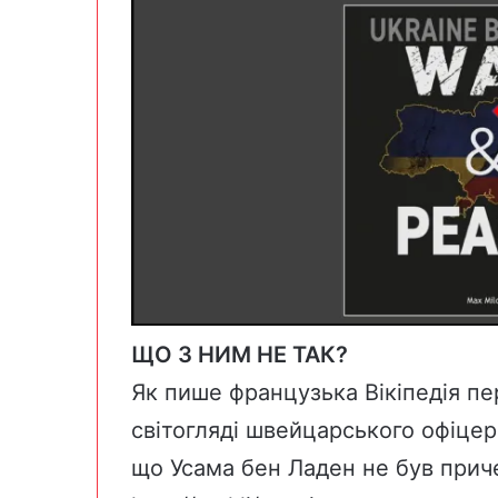
ЩО З НИМ НЕ ТАК?
Як пише французька Вікіпедія пе
світогляді швейцарського офіце
що Усама бен Ладен не був приче