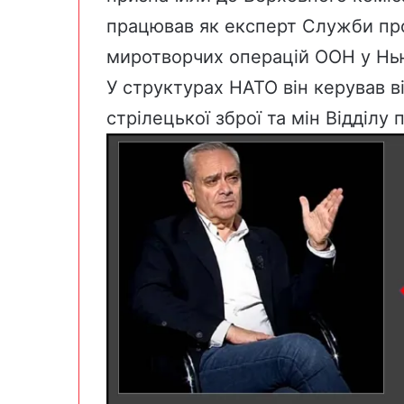
працював як експерт Служби про
миротворчих операцій ООН у Нь
У структурах НАТО він керував 
стрілецької зброї та мін Відділу 