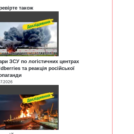
ревірте також
ари ЗСУ по логістичних центрах
ldberries та реакція російської
опаганди
07.2026