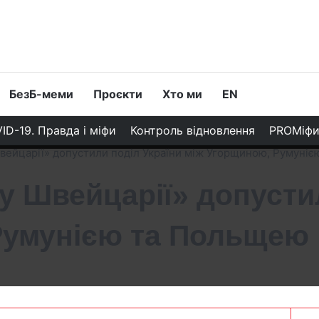
БезБ-меми
Проєкти
Хто ми
EN
ID-19. Правда і міфи
Контроль відновлення
PROМіф
Швейцарії» допустили поділ України між Угорщиною, Румуні
«у Швейцарії» допусти
Румунією та Польщею