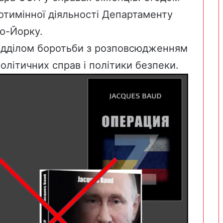
тимінної діяльності Департаменту
ю-Йорку.
відділом боротьби з розповсюдженням
політичних справ і політики безпеки.