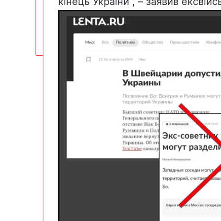
кінець України”, – заявив ексвійс