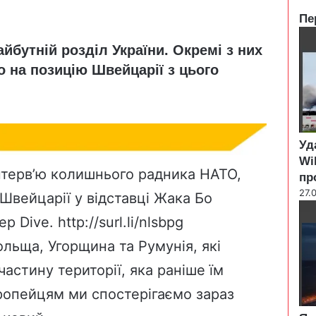
Пе
C
айбутній розділ України. Окремі з них
l
o
о на позицію Швейцарії з цього
s
e
Уд
Wi
терв’ю колишнього радника НАТО,
пр
27.
Швейцарії у відставці Жака Бо
ep Dive.
http://surl.li/nlsbpg
 Польща, Угорщина та Румунія, які
астину території, яка раніше їм
ропейцям ми спостерігаємо зараз