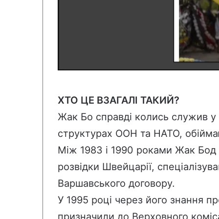
ХТО ЦЕ ВЗАГАЛІ ТАКИЙ?
Жак Бо справді колись служив у 
структурах ООН та НАТО, обійма
Між 1983 і 1990 роками Жак Бод
розвідки Швейцарії, спеціалізува
Варшавського договору.
У 1995 році через його знання пр
призначили до Верховного коміс