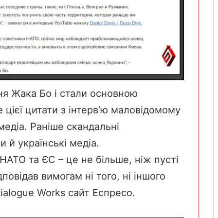
ня Жака Бо і стали основною
цієї цитати з інтерв’ю маловідомому
медіа. Раніше скандальні
 й українські медіа.
 НАТО та ЄС – це не більше, ніж пусті
дповідав вимогам ні того, ні іншого
Dialogue Works сайт Еспресо.