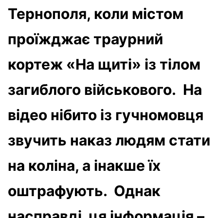
Тернополя, коли містом
проїжджає траурний
кортеж «На щиті» із тілом
загиблого військового. На
відео нібито із гучномовця
звучить наказ людям стати
на коліна, а інакше їх
оштрафують. Однак
насправді ця інформація –