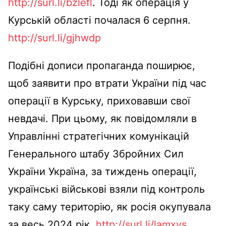
http://surl.li/bzlefl
. Тоді як операція у
Курській області почалася 6 серпня.
http://surl.li/gjhwdp
Подібні дописи пропаганда поширює,
щоб заявити про втрати України під час
операції в Курську, приховавши свої
невдачі. При цьому, як повідомляли в
Управлінні стратегічних комунікацій
Генерального штабу Збройних Сил
України Україна, за тиждень операції,
українські військові взяли під контроль
таку саму територію, як росія окупувала
за весь 2024 рік.
http://surl.li/lamxvs