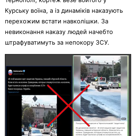
Курську воїна, а із динаміків наказують
перехожим встати навколішки. За
невиконання наказу людей начебто
штрафуватимуть за непокору ЗСУ.