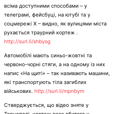
всіма доступними способами – у
телеграмі, фейсбуці, на ютубі та у
соцмережі X – видно, як вулицями міста
рухається траурний кортеж .
http://surl.li/shbysg
Автомобілі мають синьо-жовтні та
червоно-чорні стяги, а на одному із них
напис «На щиті» – так називають машини,
які транспортують тіла загиблих
військових.
http://surl.li/mpnbym
Стверджується, що відео зняте у
Тернополі, кортеж везе вбитого у