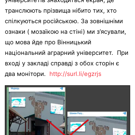
транслюють прізвища нібито тих, хто
спілкуються російською. За зовнішніми
ознаки ( мозаїкою на стіні) ми з’ясували,
що мова йде про Вінницький
національний аграрний університет. При
вході у закладі справді з обох сторін є
два монітори.
http://surl.li/egzrjs