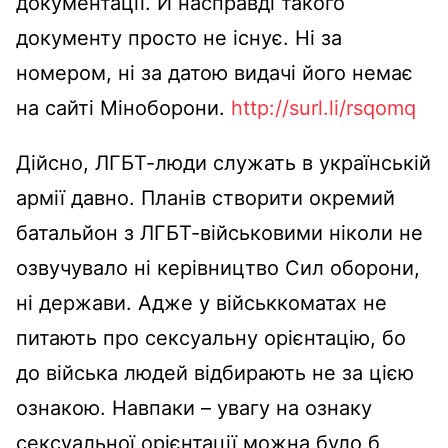
документації. Й насправді такого
документу просто не існує. Ні за
номером, ні за датою видачі його немає
на сайті Міноборони.
http://surl.li/rsqomq
Дійсно, ЛГБТ-люди служать в українській
армії давно. Планів створити окремий
батальйон з ЛГБТ-військовими ніколи не
озвучувало ні керівництво Сил оборони,
ні держави. Адже у військкоматах не
питають про сексуальну орієнтацію, бо
до війська людей відбирають не за цією
ознакою. Навпаки – увагу на ознаку
сексуальної орієнтації можна було б