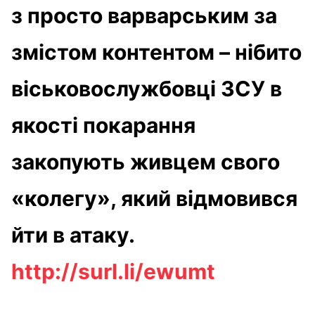
з просто варварським за
змістом контентом – нібито
віськовослужбовці ЗСУ в
якості покарання
закопують живцем свого
«колегу», який відмовився
йти в атаку.
http://surl.li/ewumt