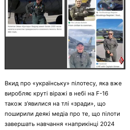
Вкид про «українську» пілотесу, яка вже
виробляє круті віражі в небі на F-16
також з’явилися на тлі «зради», що
поширили деякі медіа про те, що пілоти
завершать навчання «наприкінці 2024