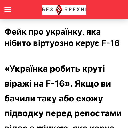
Фейк про українку, яка
нібито віртуозно керує F-16
«Українка робить круті
віражі на F-16». Якщо ви
бачили таку або схожу
підводку перед репостами
відео з жінкою, яка керує