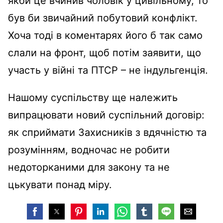
якби це вчинив чоловік у цивільному, то
був би звичайний побутовий конфлікт.
Хоча тоді в коментарях його б так само
слали на фронт, щоб потім заявити, що
участь у війні та ПТСР – не індульгенція.
Нашому суспільству ще належить
випрацювати новий суспільний договір:
як сприймати Захисників з вдячністю та
розумінням, водночас не робити
недоторканими для закону та не
цькувати понад міру.