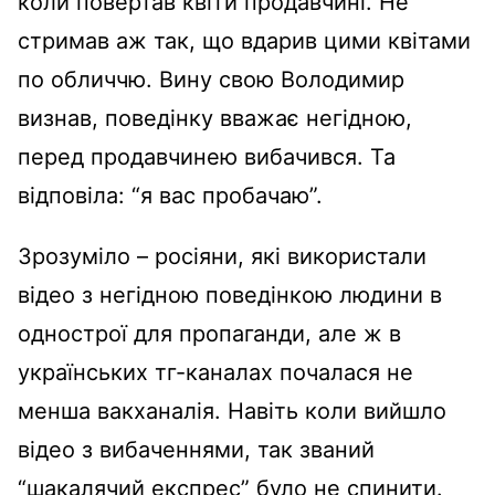
коли повертав квіти продавчині. Не
стримав аж так, що вдарив цими квітами
по обличчю. Вину свою Володимир
визнав, поведінку вважає негідною,
перед продавчинею вибачився. Та
відповіла: “я вас пробачаю”.
Зрозуміло – росіяни, які використали
відео з негідною поведінкою людини в
однострої для пропаганди, але ж в
українських тг-каналах почалася не
менша вакханалія. Навіть коли вийшло
відео з вибаченнями, так званий
“шакалячий експрес” було не спинити.