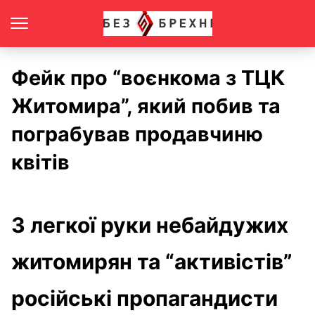
Фейк про “воєнкома з ТЦК
Житомира”, який побив та
пограбував продавчиню
квітів
З легкої руки небайдужих
житомирян та “активістів”
російські пропагандисти