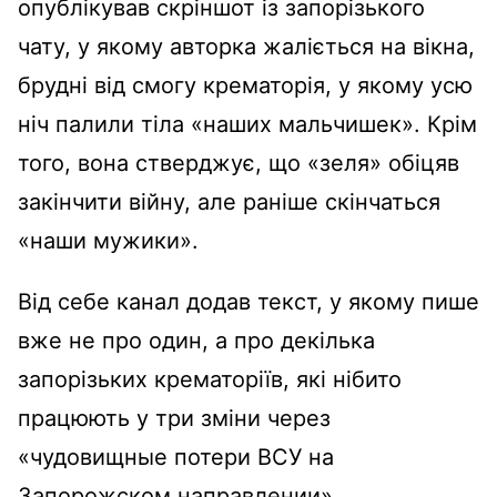
опублікував скріншот із запорізького
чату, у якому авторка жаліється на вікна,
брудні від смогу крематорія, у якому усю
ніч палили тіла «наших мальчишек». Крім
того, вона стверджує, що «зеля» обіцяв
закінчити війну, але раніше скінчаться
«наши мужики».
Від себе канал додав текст, у якому пише
вже не про один, а про декілька
запорізьких крематоріїв, які нібито
працюють у три зміни через
«чудовищные потери ВСУ на
Запорожском направлении»