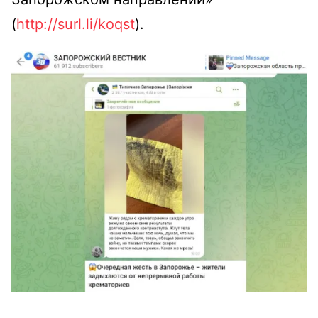
(
http://surl.li/koqst
).