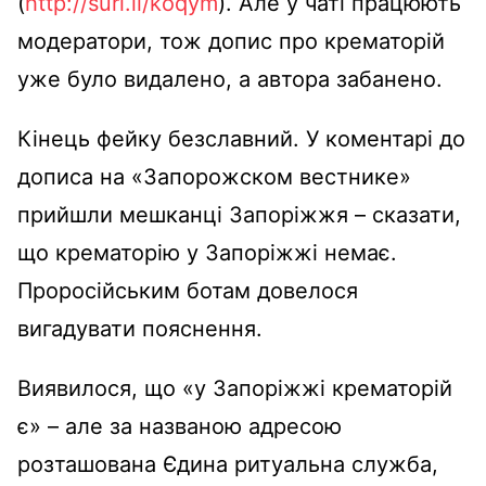
(
http://surl.li/koqym
). Але у чаті працюють
модератори, тож допис про крематорій
уже було видалено, а автора забанено.
Кінець фейку безславний. У коментарі до
дописа на «Запорожском вестнике»
прийшли мешканці Запоріжжя – сказати,
що крематорію у Запоріжжі немає.
Проросійським ботам довелося
вигадувати пояснення.
Виявилося, що «у Запоріжжі крематорій
є» – але за названою адресою
розташована Єдина ритуальна служба,